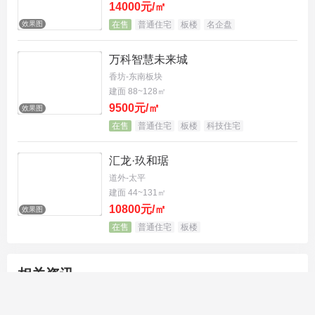
14000元/㎡
效果图
在售
普通住宅
板楼
名企盘
万科智慧未来城
香坊-东南板块
建面 88~128㎡
9500元/㎡
效果图
在售
普通住宅
板楼
科技住宅
汇龙·玖和琚
道外-太平
建面 44~131㎡
10800元/㎡
效果图
在售
普通住宅
板楼
相关资讯
2023《中国好声音》全国巡演Chan