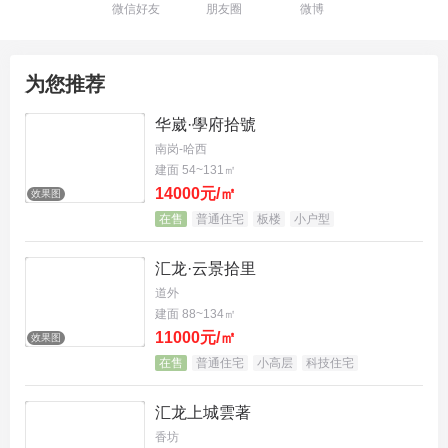
微信好友
朋友圈
微博
为您推荐
华崴·學府拾號
南岗-哈西
建面 54~131㎡
14000元/㎡
效果图
在售
普通住宅
板楼
小户型
汇龙·云景拾里
道外
建面 88~134㎡
11000元/㎡
效果图
在售
普通住宅
小高层
科技住宅
汇龙上城雲著
香坊