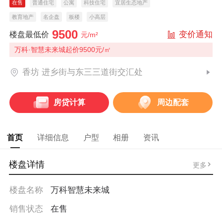
在售
普通住宅
公寓
科技住宅
宜居生态地产
教育地产
名企盘
板楼
小高层
9500
变价通知
楼盘最低价
元/m²
万科·智慧未来城起价9500元/㎡
香坊 进乡街与东三三道街交汇处
房贷计算
周边配套
首页
详细信息
户型
相册
资讯
楼盘详情
更多
楼盘名称
万科智慧未来城
销售状态
在售