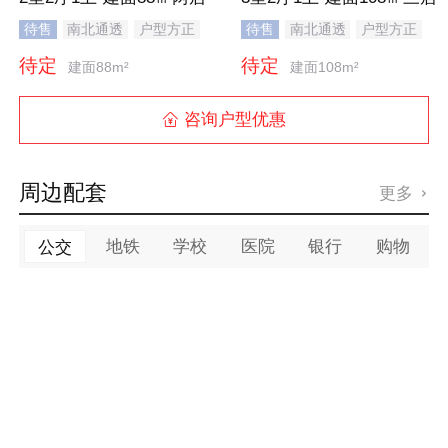
待售
南北通透
户型方正
待售
南北通透
户型方正
干湿分离
待定
待定
建面88m²
建面108m²
咨询户型优惠

周边配套
更多

地铁
学校
医院
银行
购物
公交