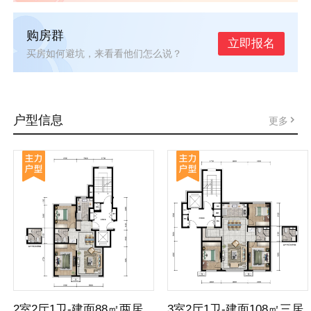
购房群
立即报名
买房如何避坑，来看看他们怎么说？
户型信息
更多
2室2厅1卫-建面88㎡两居
3室2厅1卫-建面108㎡三居