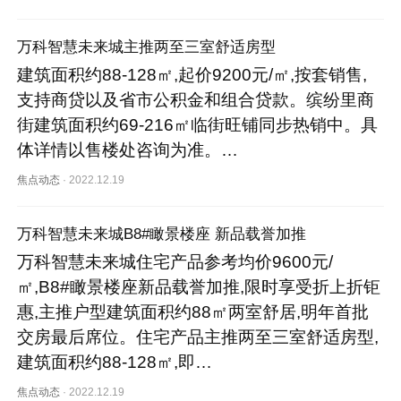
万科智慧未来城主推两至三室舒适房型
建筑面积约88-128㎡,起价9200元/㎡,按套销售,
支持商贷以及省市公积金和组合贷款。缤纷里商
街建筑面积约69-216㎡临街旺铺同步热销中。具
体详情以售楼处咨询为准。…
焦点动态
·
2022.12.19
万科智慧未来城B8#瞰景楼座 新品载誉加推
万科智慧未来城住宅产品参考均价9600元/
㎡,B8#瞰景楼座新品载誉加推,限时享受折上折钜
惠,主推户型建筑面积约88㎡两室舒居,明年首批
交房最后席位。住宅产品主推两至三室舒适房型,
建筑面积约88-128㎡,即…
焦点动态
·
2022.12.19