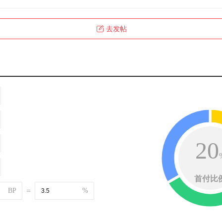
去发帖
20
首付比
BP
=
%