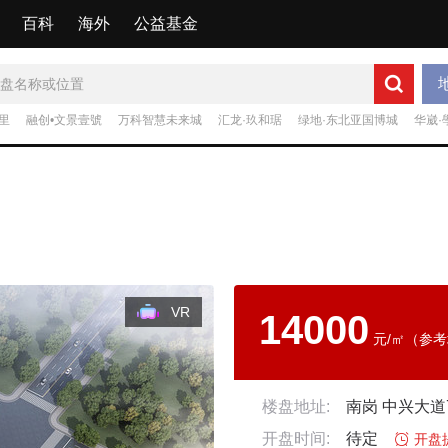
百科
海外
公益基金
里
融创•文景壹號
万科智慧未来城
汇龙·玖和琚
绿地·东北亚国博城
华崴·
VR
14000
元/㎡（参
楼盘地址:
南岗 中兴大道
开盘时间:
待定

开盘