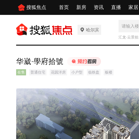
搜狐焦点
首页
新房
资讯
直播
家居
哈尔滨
汇龙·云景拾
华崴·學府拾號
在售
普通住宅
花园洋房
小户型
临铁盘
板楼