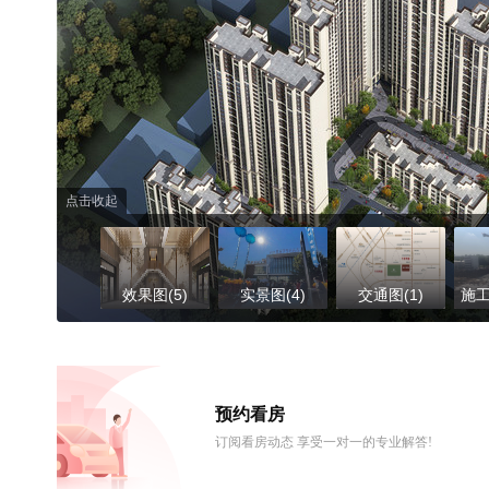
点击收起
效果图(5)
实景图(4)
交通图(1)
施工
预约看房
订阅看房动态 享受一对一的专业解答!