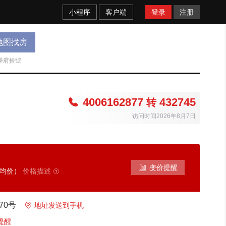
小程序
客户端
登录
注册
地图找房
學府拾號
4006162877
432745

转
访问时间2026年8月7日

变价提醒
考均价）
价格描述

70号

地址发送到手机
提醒