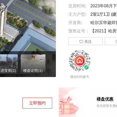
交房时间:
2023年08月
主力户型:
2室1厅1卫 (建
开发商:
哈尔滨华崴焊
预售证号：
【2021】哈房

关注
进度图(1)
楼盘证照(1)
微信扫码拨号
楼盘优惠
立即预约
抢先获取专属楼