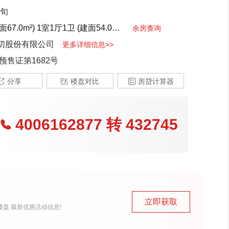
下旬
面67.0m²)
1室1厅1卫 (建面54.0m²)
2室2厅1卫 (建面101.0m²)
2
余房查询
切股份有限公司
更多详细信息>>
预售证第1682号

分享

楼盘对比

房贷计算器
4006162877
转
432745

立即获取
盘 最新优惠活动信息!