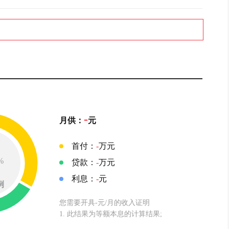
-
月供：
元
首付：
-
万元
%
贷款：
-
万元
利息：
-
元
例
您需要开具-元/月的收入证明
1. 此结果为等额本息的计算结果;