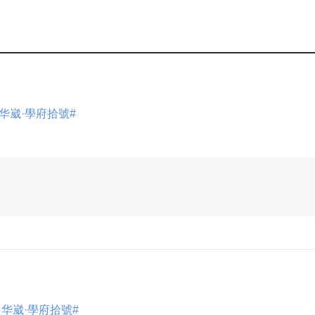
 华崴·學府拾號#
展开
 华崴·學府拾號#