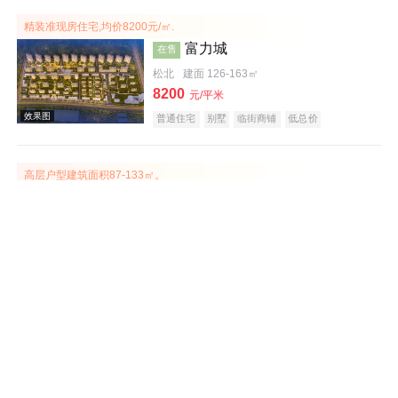
精装准现房住宅,均价8200元/㎡.
富力城
在售
松北
建面 126-163㎡
效果图
8200
元/平米
普通住宅
别墅
临街商铺
低总价
高层户型建筑面积87-133㎡。
鲁商·悦未来
在售
南岗
建面 87-95㎡
12000
元/平米
普通住宅
住宅底商
临街商铺
效果图
双央企合作 主推二室、三室房源。
华润置地·中海·九里芳华
待售
南岗
建面 85-123㎡
待定