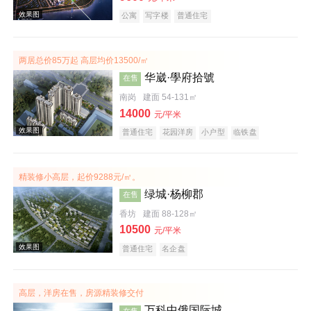
公寓
写字楼
普通住宅
两居总价85万起 高层均价13500/㎡
华崴·學府拾號
在售
南岗
建面 54-131㎡
14000
元/平米
效果图
普通住宅
花园洋房
小户型
临铁盘
精装修小高层，起价9288元/㎡。
绿城·杨柳郡
在售
香坊
建面 88-128㎡
10500
元/平米
普通住宅
名企盘
效果图
高层，洋房在售，房源精装修交付
万科中俄国际城
在售