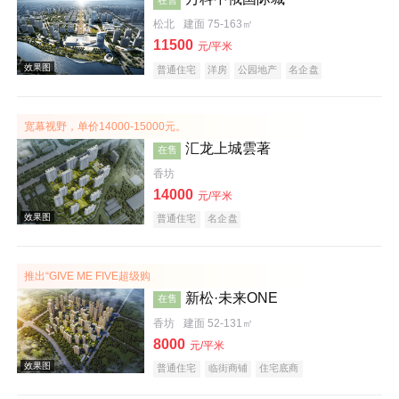
松北
建面 75-163㎡
11500
元/平米
普通住宅
洋房
公园地产
名企盘
宽幕视野，单价14000-15000元。
效果图
汇龙上城雲著
在售
香坊
14000
元/平米
普通住宅
名企盘
推出“GIVE ME FIVE超级购
新松·未来ONE
在售
效果图
香坊
建面 52-131㎡
8000
元/平米
普通住宅
临街商铺
住宅底商