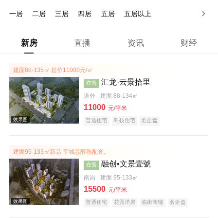
130-170万
170-200万
200万以上
一居
二居
三居
四居
五居
五居以上
新房
直播
资讯
财经
建面88-135㎡ 起价11000元/㎡
汇龙·云景拾里
在售
道外
建面 88-134㎡
11000
元/平米
普通住宅
科技住宅
名企盘
建面95-133㎡新品 享城芯醇熟配套。
融创•文景壹號
在售
南岗
建面 95-133㎡
15500
元/平米
普通住宅
花园洋房
临街商铺
名企盘