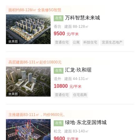
效果图
面积约88-128/㎡ 全装修5G智慧
万科智慧未来城
在售
香坊
建面 88-128㎡
9500
元/平米
普通住宅
公寓
科技住宅
宜居生态地产
教育地产
名企盘
高层建面86-131㎡起价10800元
汇龙·玖和琚
在售
效果图
道外
建面 44-131㎡
10800
元/平米
普通住宅
住宅底商
主推建面83-111㎡，均价9600元。
绿地·东北亚国博城
在售
松北
建面 83-140㎡
效果图
9600
元/平米