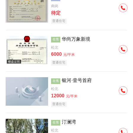
南岗
待定
普通住宅
华尚万象新境
在售
松北
6000
元/平米
普通住宅
银河·壹号首府
在售
松北
12000
元/平米
普通住宅
汀澜湾
在售
松北