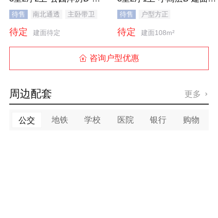
待售
南北通透
主卧带卫
待售
户型方正
干湿分离
待定
待定
建面待定
建面108m²
咨询户型优惠

周边配套
更多

地铁
学校
医院
银行
购物
公交