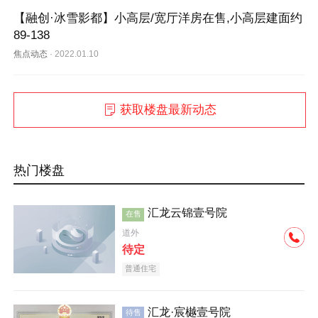
【融创·冰雪影都】小高层/宽厅洋房在售,小高层建面约
89-138
焦点动态
·
2022.01.10
获取楼盘最新动态
热门楼盘
汇龙云锦壹号院
在售
道外
待定
普通住宅
汇龙·宸樾壹号院
待售