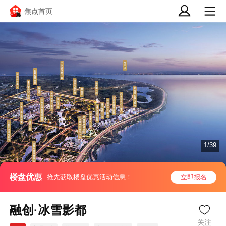
焦点首页
1/39
楼盘优惠
抢先获取楼盘优惠活动信息！
立即报名
融创·冰雪影都
关注