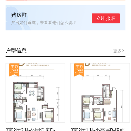
购房群
立即报名
买房如何避坑，来看看他们怎么说？
户型信息
更多
3室2厅2卫-公园洋房D-建面115-118㎡三居
3室2厅1卫-小高层B-建面108㎡三居