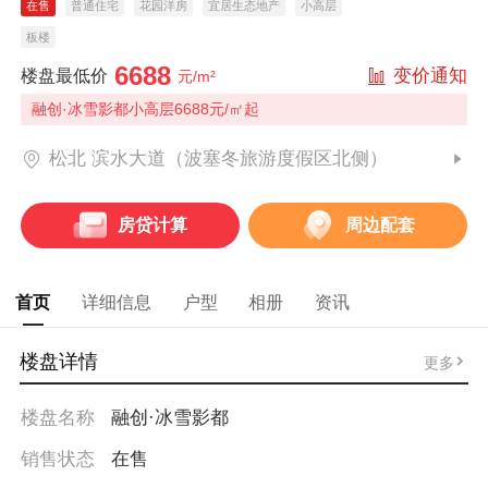
在售
普通住宅
花园洋房
宜居生态地产
小高层
板楼
6688
变价通知
楼盘最低价
元/m²
融创·冰雪影都小高层6688元/㎡起
松北 滨水大道（波塞冬旅游度假区北侧）
房贷计算
周边配套
首页
详细信息
户型
相册
资讯
楼盘详情
更多
楼盘名称
融创·冰雪影都
销售状态
在售