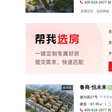
400-616-2877 转
普通住宅
临街商铺
意
意
手
鲁商·悦未来
在
效果图
健兴路27号
查看
建面：87-95㎡ |
二
400-616-2877 转