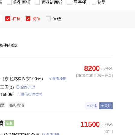
寓
临街商铺
商业街商铺
写字楼
别墅
在售
待售
售罄
条件的楼盘
8200
元/平米
[2019年09月28日开盘]
号（东北虎林园东100米）
查看地图
三居(3)
全部户型
 165062
微信扫码拨号
别墅
临街商铺
对比
关注
城
11500
在售
元/平米
[待定]
汇沿龙轩路右转1公里
查看地图