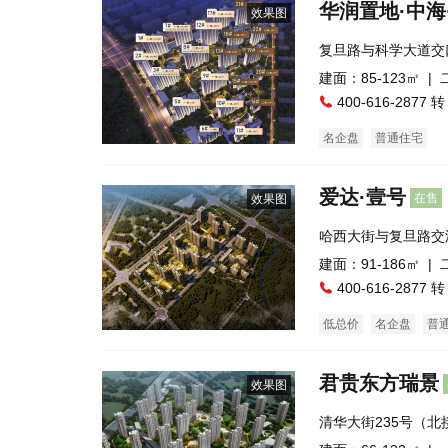
华润置地·中海
效果图
复旦路与科学大道交
建面：85-123㎡ |
400-616-2877 转
名企盘
普通住宅
爱达·壹号
在售
效果图
哈西大街与复旦路交
建面：91-186㎡ |
400-616-2877 转
低总价
名企盘
普
君贵东方瑞景
效果图
清华大街235号（
客站）