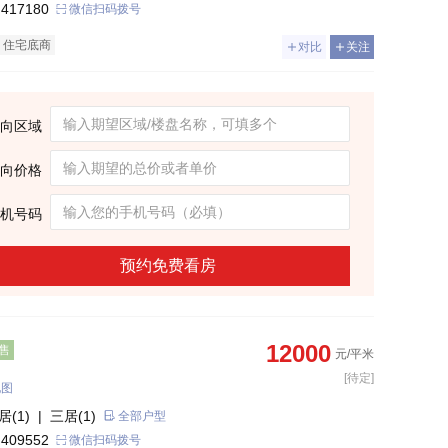
 417180
微信扫码拨号
住宅底商
对比
关注
向区域
向价格
机号码
预约免费看房
12000
售
元/平米
[待定]
地图
居(1)
| 三居(1)
全部户型
 409552
微信扫码拨号