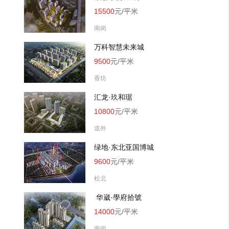
15500
元/平米
南岗
万科智慧未来城
9500
元/平米
香坊
汇龙·玖和琚
10800
元/平米
道外
绿地·东北亚国博城
9600
元/平米
松北
 华崴·學府拾號
14000
元/平米
南岗