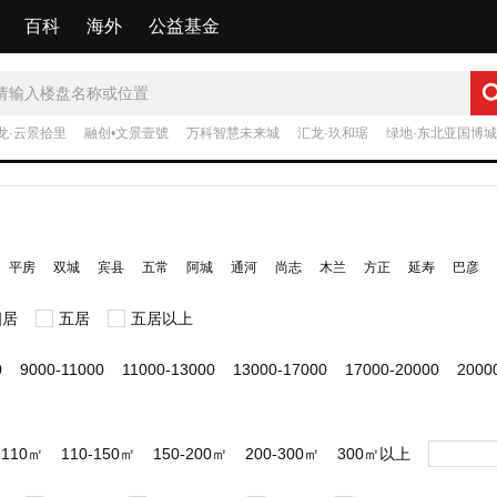
百科
海外
公益基金
龙·云景拾里
融创•文景壹號
万科智慧未来城
汇龙·玖和琚
绿地·东北亚国博城
平房
双城
宾县
五常
阿城
通河
尚志
木兰
方正
延寿
巴彦
四居
五居
五居以上
0
9000-11000
11000-13000
13000-17000
17000-20000
200
-110㎡
110-150㎡
150-200㎡
200-300㎡
300㎡以上