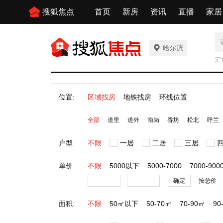
搜狐焦点
首页
新房
资讯
直播
家居
哈尔滨
汇
位置:
区域找房
地铁找房
环线位置
全部
道里
道外
南岗
香坊
松北
呼兰
户型:
不限
一居
二居
三居
单价:
不限
5000以下
5000-7000
7000-900
-
确定
按总价
面积:
不限
50㎡以下
50-70㎡
70-90㎡
90