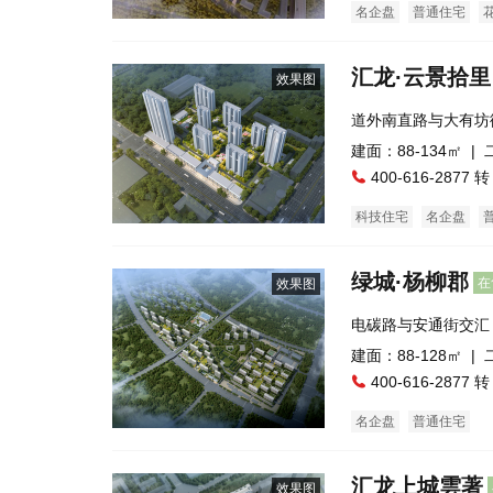
名企盘
普通住宅
汇龙·云景拾里
效果图
道外南直路与大有坊
建面：88-134㎡ |
400-616-2877 转
科技住宅
名企盘
绿城·杨柳郡
在
效果图
电碳路与安通街交汇
建面：88-128㎡ |
400-616-2877 转
名企盘
普通住宅
汇龙上城雲著
效果图