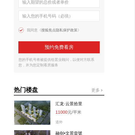
我同意《
搜狐焦点隐私保护政策
》
预约免费看房
您的手机号将被提供给置业顾问，以便对方联系
您，并为您定制看房服务
热门楼盘
更多
汇龙·云景拾里
11000
元/平米
道外
融创•文景壹號