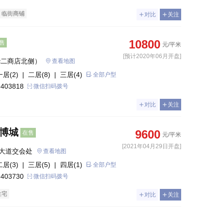
临街商铺
对比
关注
10800
售
元/平米
[预计2020年06月开盘]
华二商店北侧）
查看地图
一居(2)
| 二居(8)
| 三居(4)
全部户型
 403818
微信扫码拨号
对比
关注
国博城
9600
在售
元/平米
[2021年04月29日开盘]
大道交会处
查看地图
二居(3)
| 三居(5)
| 四居(1)
全部户型
 403730
微信扫码拨号
住宅
对比
关注