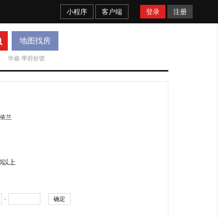
小程序
客户端
登录
注册
地图找房
华崴·學府拾號
依兰
00以上
-
确定