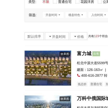
类型:
不限
普通住宅
花园洋房
公
筛选:
开盘时间
楼盘特色
入住时间
默认排序
共有
123
个符合
开盘时间
价格
富力城
在售
效果图
松北中源大道5599
建面：126-163㎡ |
400-616-2877 转
低总价
普通住宅
万科中俄国际
效果图
松北大道与龙轩路交