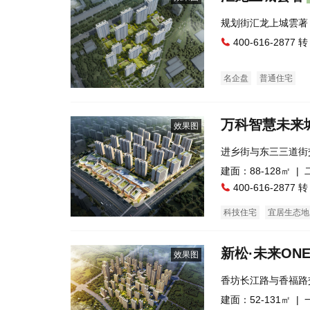
规划街汇龙上城
400-616-2877 转
名企盘
普通住宅
万科智慧未来
效果图
进乡街与东三三道街
建面：88-128㎡ |
400-616-2877 转
科技住宅
宜居生态地
新松·未来ON
效果图
香坊长江路与香福路
建面：52-131㎡ |