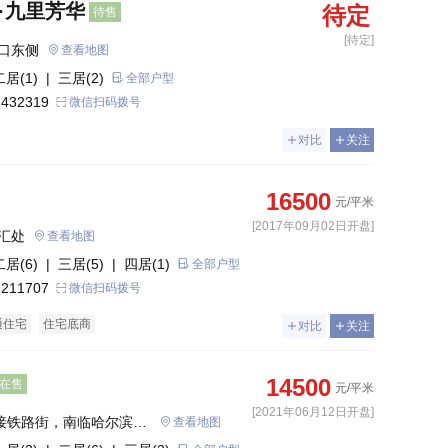
·九里芳华
待定
待售
[待定]
口东侧
查看地图
二居(1)
| 三居(2)
全部户型
 432319
微信扫码拨号
对比
关注
16500
元/平米
[2017年09月02日开盘]
汇处
查看地图
二居(6)
| 三居(5)
| 四居(1)
全部户型
 211707
微信扫码拨号
通住宅
住宅底商
对比
关注
14500
在售
元/平米
[2021年06月12日开盘]
北接铁路街，南临哈尔滨西
查看地图