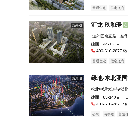
普通住宅
住宅底商
汇龙·玖和琚
在
效果图
 道外区南直路（益
建面：44-131㎡ |
400-616-2877 转
普通住宅
住宅底商
绿地·东北亚
效果图
松北中源大道与松浦
建面：83-140㎡ |
400-616-2877 转
公寓
写字楼
普通