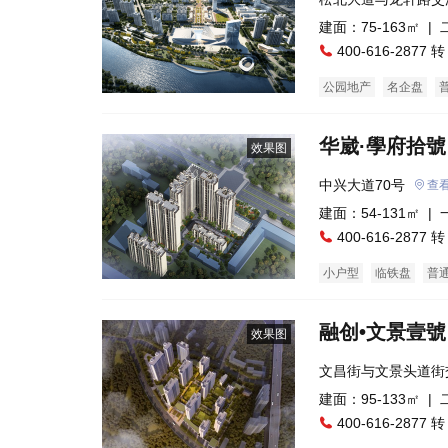
建面：75-163㎡ |
400-616-2877 转
公园地产
名企盘
华崴·學府拾號
效果图
中兴大道70号
查
建面：54-131㎡ |
400-616-2877 转
小户型
临铁盘
普
融创•文景壹號
效果图
文昌街与文景头道街
建面：95-133㎡ |
400-616-2877 转