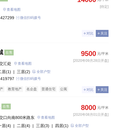
[待定]
雲著 
查看地图
 427299
微信扫码拨号
对比
关注
城
9500
在售
元/平米
[2020年09月28日开盘]
交汇处
查看地图
二居(1)
| 三居(2)
全部户型
 419797
微信扫码拨号
产
教育地产
名企盘
普通住宅
公寓
对比
关注
E
8000
在售
元/平米
[2020年08月01日开盘]
交口向南800米路东
查看地图
一居(4)
| 二居(4)
| 三居(3)
| 四居(1)
全部户型