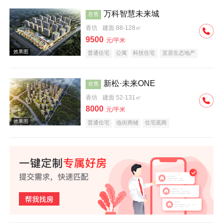
万科智慧未来城
在售
香坊
建面 88-128㎡
效果图
9500
元/平米
普通住宅
公寓
科技住宅
宜居生态地产
教育地产
名企盘
新松·未来ONE
在售
香坊
建面 52-131㎡
8000
元/平米
效果图
普通住宅
临街商铺
住宅底商
效果图