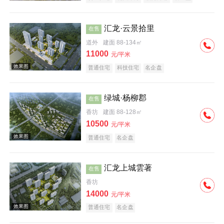
汇龙·云景拾里
在售
道外
建面 88-134㎡
11000
元/平米
普通住宅
科技住宅
名企盘
效果图
绿城·杨柳郡
在售
香坊
建面 88-128㎡
10500
元/平米
普通住宅
名企盘
汇龙上城雲著
在售
效果图
香坊
14000
元/平米
普通住宅
名企盘