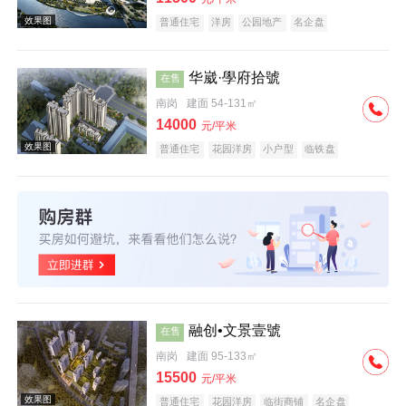
普通住宅
洋房
公园地产
名企盘
华崴·學府拾號
在售
南岗
建面 54-131㎡
效果图
14000
元/平米
普通住宅
花园洋房
小户型
临铁盘
效果图
融创•文景壹號
在售
南岗
建面 95-133㎡
15500
元/平米
普通住宅
花园洋房
临街商铺
名企盘