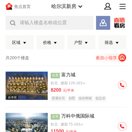
哈尔滨新房
焦点首页
请输入楼盘名称或位置
区域
价格
户型
筛选
共200个楼盘
富力城
在售
松北
建面 126-163㎡
8200
元/平米
普通住宅
别墅
临街商铺
低总价
万科中俄国际城
在售
效果图
松北
建面 75-163㎡
11500
元/平米