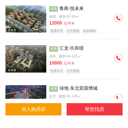
鲁商·悦未来
在售
南岗
建面 87-95㎡
12000
元/平米
普通住宅
住宅底商
临街商铺
效果图
汇龙·玖和琚
在售
道外
建面 44-131㎡
10800
元/平米
普通住宅
住宅底商
绿地·东北亚国博城
在售
松北
建面 83-140㎡
9600
元/平米
加入购房群
帮您找房
公寓
写字楼
普通住宅