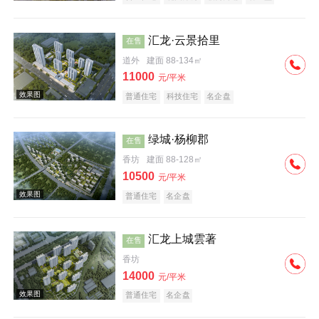
汇龙·云景拾里
在售
道外
建面 88-134㎡
11000
元/平米
普通住宅
科技住宅
名企盘
效果图
绿城·杨柳郡
在售
香坊
建面 88-128㎡
10500
元/平米
普通住宅
名企盘
汇龙上城雲著
在售
效果图
香坊
14000
元/平米
普通住宅
名企盘