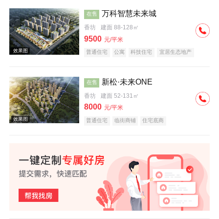
万科智慧未来城
在售
香坊
建面 88-128㎡
效果图
9500
元/平米
普通住宅
公寓
科技住宅
宜居生态地产
教育地产
名企盘
新松·未来ONE
在售
香坊
建面 52-131㎡
8000
元/平米
效果图
普通住宅
临街商铺
住宅底商
效果图