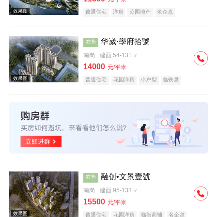
普通住宅
洋房
公园地产
名企盘
华崴·學府拾號
在售
南岗
建面 54-131㎡
效果图
14000
元/平米
普通住宅
花园洋房
小户型
临铁盘
效果图
融创•文景壹號
在售
南岗
建面 95-133㎡
15500
元/平米
普通住宅
花园洋房
临街商铺
名企盘