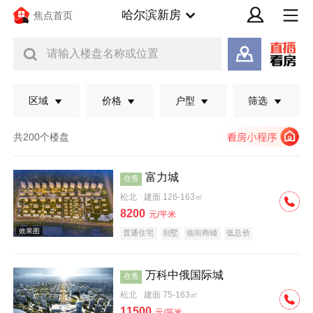
哈尔滨新房
焦点首页
请输入楼盘名称或位置
区域
价格
户型
筛选
共200个楼盘
富力城
在售
松北
建面 126-163㎡
8200
元/平米
普通住宅
别墅
临街商铺
低总价
万科中俄国际城
在售
效果图
松北
建面 75-163㎡
11500
元/平米