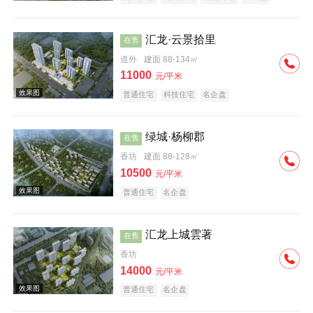
汇龙·云景拾里
在售
道外
建面 88-134㎡
11000
元/平米
普通住宅
科技住宅
名企盘
效果图
绿城·杨柳郡
在售
香坊
建面 88-128㎡
10500
元/平米
普通住宅
名企盘
汇龙上城雲著
在售
效果图
香坊
14000
元/平米
普通住宅
名企盘