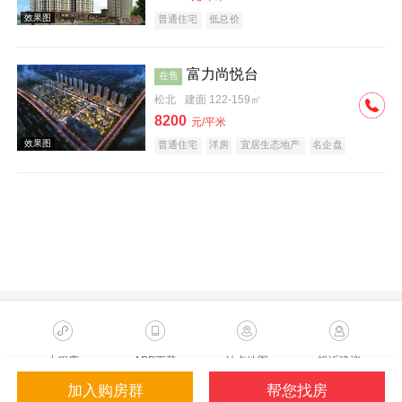
普通住宅
低总价
富力尚悦台
在售
松北
建面 122-159㎡
8200
元/平米
效果图
普通住宅
洋房
宜居生态地产
名企盘
临铁盘
效果图
小程序
APP下载
站点地图
投诉建议
加入购房群
帮您找房
Copyright ©2023 Sohu.com Inc.