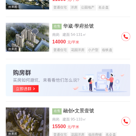
普通住宅
洋房
公园地产
名企盘
华崴·學府拾號
在售
南岗
建面 54-131㎡
效果图
14000
元/平米
普通住宅
花园洋房
小户型
临铁盘
效果图
融创•文景壹號
在售
南岗
建面 95-133㎡
15500
元/平米
普通住宅
花园洋房
临街商铺
名企盘