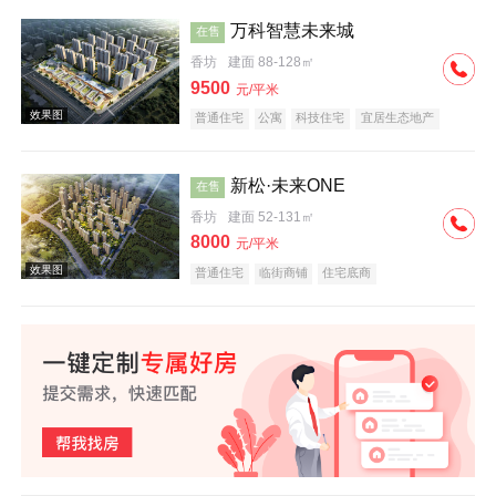
万科智慧未来城
在售
香坊
建面 88-128㎡
效果图
9500
元/平米
普通住宅
公寓
科技住宅
宜居生态地产
教育地产
名企盘
新松·未来ONE
在售
香坊
建面 52-131㎡
8000
元/平米
效果图
普通住宅
临街商铺
住宅底商
效果图