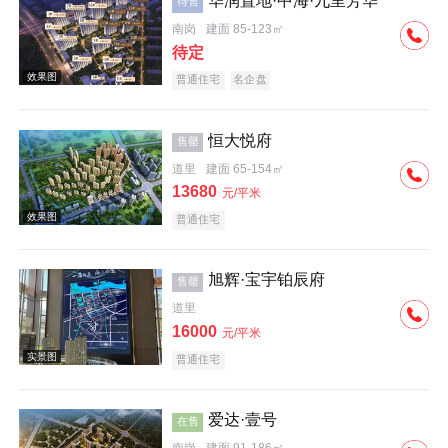
华润置地·中海·九里芳华
待售
南岗
建面 85-123㎡
效果图
待定
普通住宅
名企盘
恒大悦府
售罄
道里
建面 65-154㎡
13680
元/平米
效果图
普通住宅
旭辉·宝宇铂辰府
售罄
道里
16000
元/平米
普通住宅
效果图
爱达·壹号
在售