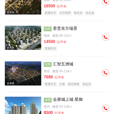
南岗
建面 91-186㎡
16500
元/平米
普通住宅
住宅底商
低总价
名企盘
效果图
君贵东方瑞景
在售
南岗
建面 66-132㎡
14500
元/平米
普通住宅
汇智五洲城
在售
效果图
香坊
建面 45-138㎡
7688
元/平米
普通住宅
公寓
临街商铺
低总价
会展城上城·星御
在售
香坊
建面 63-136㎡
实景图
8500
元/平米