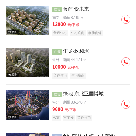
鲁商·悦未来
在售
南岗
建面 87-95㎡
12000
元/平米
普通住宅
住宅底商
临街商铺
效果图
汇龙·玖和琚
在售
道外
建面 44-131㎡
10800
元/平米
普通住宅
住宅底商
绿地·东北亚国博城
在售
松北
建面 83-140㎡
9600
元/平米
公寓
写字楼
普通住宅