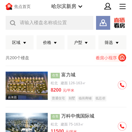
哈尔滨新房
焦点首页
请输入楼盘名称或位置
区域
价格
户型
筛选
共200个楼盘
富力城
在售
松北
建面 126-163㎡
8200
元/平米
普通住宅
别墅
临街商铺
低总价
万科中俄国际城
在售
效果图
松北
建面 75-163㎡
11500
元/平米