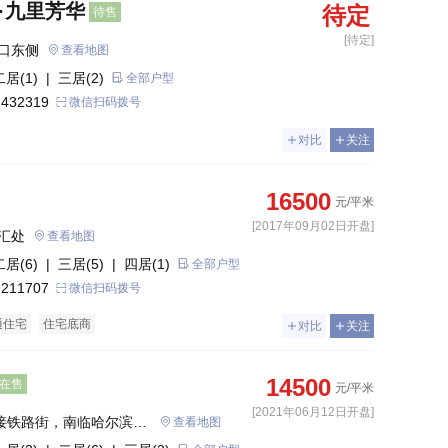
·九里芳华
待定
待售
[待定]
口东侧
查看地图
二居(1)
| 三居(2)
全部户型
 432319
微信扫码拨号
对比
关注
16500
元/平米
[2017年09月02日开盘]
汇处
查看地图
二居(6)
| 三居(5)
| 四居(1)
全部户型
 211707
微信扫码拨号
通住宅
住宅底商
对比
关注
14500
在售
元/平米
[2021年06月12日开盘]
北接铁路街，南临哈尔滨西
查看地图