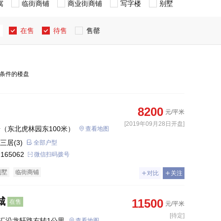
寓
临街商铺
商业街商铺
写字楼
别墅
在售
待售
售罄
条件的楼盘
8200
元/平米
[2019年09月28日开盘]
号（东北虎林园东100米）
查看地图
三居(3)
全部户型
 165062
微信扫码拨号
别墅
临街商铺
对比
关注
城
11500
在售
元/平米
[待定]
汇沿龙轩路右转1公里
查看地图