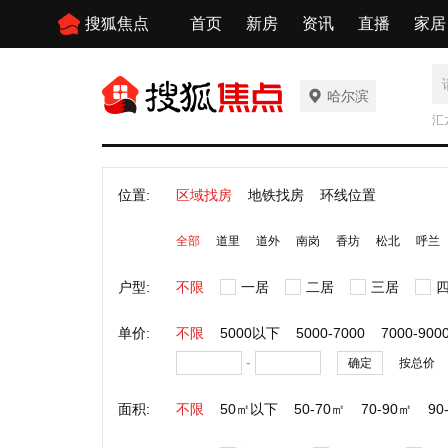
搜狐焦点
首页
新房
资讯
直播
家居
哈尔滨
汇
位置:
区域找房
地铁找房
环线位置
全部
道里
道外
南岗
香坊
松北
呼兰
户型:
不限
一居
二居
三居
单价:
不限
5000以下
5000-7000
7000-900
-
确定
按总价
面积:
不限
50㎡以下
50-70㎡
70-90㎡
90