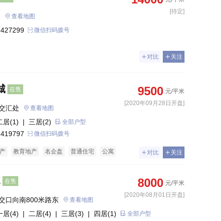
[待定]
雲著 
查看地图
 427299
微信扫码拨号
对比
关注
城
9500
在售
元/平米
[2020年09月28日开盘]
交汇处
查看地图
二居(1)
| 三居(2)
全部户型
 419797
微信扫码拨号
产
教育地产
名企盘
普通住宅
公寓
对比
关注
E
8000
在售
元/平米
[2020年08月01日开盘]
交口向南800米路东
查看地图
一居(4)
| 二居(4)
| 三居(3)
| 四居(1)
全部户型