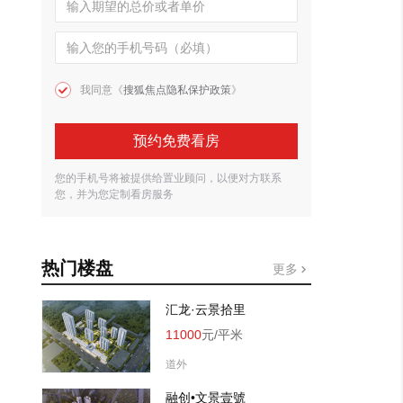
我同意《
搜狐焦点隐私保护政策
》
预约免费看房
您的手机号将被提供给置业顾问，以便对方联系
您，并为您定制看房服务
热门楼盘
更多
汇龙·云景拾里
11000
元/平米
道外
融创•文景壹號