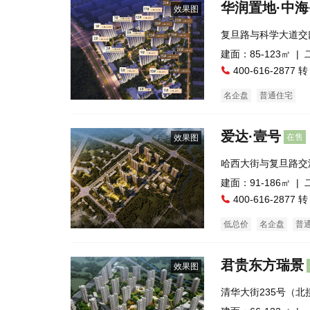
华润置地·中海
效果图
复旦路与科学大道交
建面：85-123㎡ |
400-616-2877 转
名企盘
普通住宅
爱达·壹号
在售
效果图
哈西大街与复旦路交
建面：91-186㎡ |
400-616-2877 转
低总价
名企盘
普
君贵东方瑞景
效果图
清华大街235号（
客站）