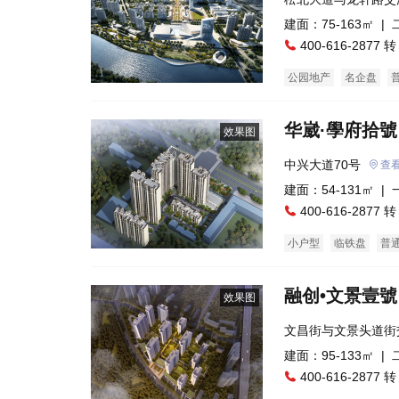
建面：75-163㎡ |
400-616-2877 转
公园地产
名企盘
华崴·學府拾號
效果图
中兴大道70号
查
建面：54-131㎡ |
400-616-2877 转
小户型
临铁盘
普
融创•文景壹號
效果图
文昌街与文景头道街
建面：95-133㎡ |
400-616-2877 转