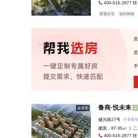
400-616-2877 转
普通住宅
临街商铺
意
意
手
鲁商·悦未来
在
效果图
健兴路27号
查看
建面：87-95㎡ |
二
400-616-2877 转