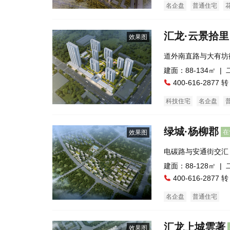
名企盘
普通住宅
汇龙·云景拾里
效果图
道外南直路与大有坊
建面：88-134㎡ |
400-616-2877 转
科技住宅
名企盘
绿城·杨柳郡
在
效果图
电碳路与安通街交汇
建面：88-128㎡ |
400-616-2877 转
名企盘
普通住宅
汇龙上城雲著
效果图