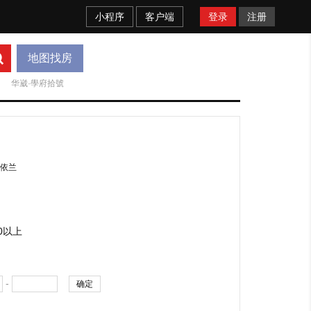
小程序
客户端
登录
注册
地图找房
华崴·學府拾號
依兰
00以上
-
确定