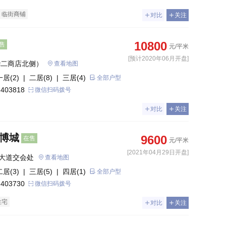
临街商铺
对比
关注
10800
售
元/平米
[预计2020年06月开盘]
华二商店北侧）
查看地图
一居(2)
| 二居(8)
| 三居(4)
全部户型
 403818
微信扫码拨号
对比
关注
国博城
9600
在售
元/平米
[2021年04月29日开盘]
大道交会处
查看地图
二居(3)
| 三居(5)
| 四居(1)
全部户型
 403730
微信扫码拨号
住宅
对比
关注