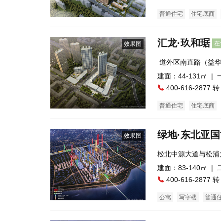
普通住宅
住宅底商
汇龙·玖和琚
在
效果图
 道外区南直路（益
建面：44-131㎡ |
400-616-2877 转
普通住宅
住宅底商
绿地·东北亚
效果图
松北中源大道与松浦
建面：83-140㎡ |
400-616-2877 转
公寓
写字楼
普通