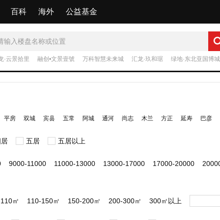
百科
海外
公益基金
龙·云景拾里
融创•文景壹號
万科智慧未来城
汇龙·玖和琚
绿地·东北亚国博城
平房
双城
宾县
五常
阿城
通河
尚志
木兰
方正
延寿
巴彦
四居
五居
五居以上
0
9000-11000
11000-13000
13000-17000
17000-20000
200
-110㎡
110-150㎡
150-200㎡
200-300㎡
300㎡以上