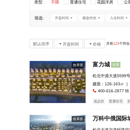
类型:
不限
普通住宅
花园洋房
公
筛选:
开盘时间
楼盘特色
入住时间
默认排序
共有
123
个符合
开盘时间
价格
富力城
在售
效果图
松北中源大道5599
建面：126-163㎡ |
400-616-2877 转
低总价
普通住宅
万科中俄国际
效果图
松北大道与龙轩路交