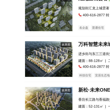
规划街汇龙上城
400-616-2877 转
名企盘
普通住宅
万科智慧未来
效果图
进乡街与东三三道街
建面：88-128㎡ |
400-616-2877 转
科技住宅
宜居生态地
新松·未来ON
效果图
香坊长江路与香福路
建面：52-131㎡ |