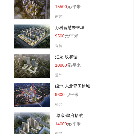
15500
元/平米
南岗
万科智慧未来城
9500
元/平米
香坊
汇龙·玖和琚
10800
元/平米
道外
绿地·东北亚国博城
9600
元/平米
松北
 华崴·學府拾號
14000
元/平米
南岗