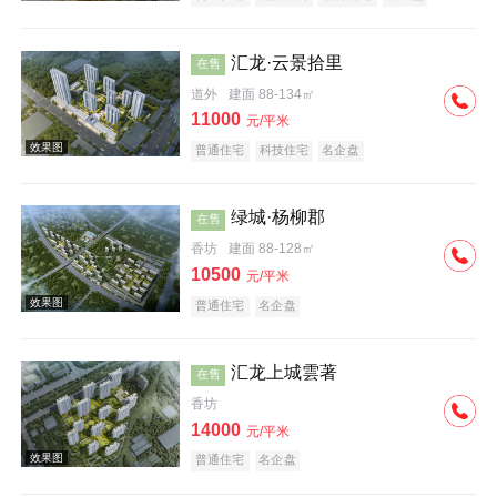
汇龙·云景拾里
在售
道外
建面 88-134㎡
11000
元/平米
普通住宅
科技住宅
名企盘
效果图
绿城·杨柳郡
在售
香坊
建面 88-128㎡
10500
元/平米
普通住宅
名企盘
汇龙上城雲著
在售
效果图
香坊
14000
元/平米
普通住宅
名企盘