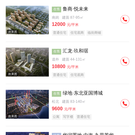
鲁商·悦未来
在售
南岗
建面 87-95㎡
12000
元/平米
普通住宅
住宅底商
临街商铺
效果图
汇龙·玖和琚
在售
道外
建面 44-131㎡
10800
元/平米
普通住宅
住宅底商
绿地·东北亚国博城
在售
松北
建面 83-140㎡
9600
元/平米
公寓
写字楼
普通住宅