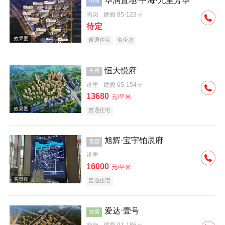
华润置地·中海·九里芳华
待售
南岗
建面 85-123㎡
效果图
待定
普通住宅
名企盘
恒大悦府
售罄
道里
建面 65-154㎡
13680
元/平米
效果图
普通住宅
旭辉·宝宇铂辰府
售罄
道里
16000
元/平米
普通住宅
效果图
爱达·壹号
在售