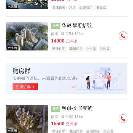
普通住宅
洋房
公园地产
名企盘
华崴·學府拾號
在售
南岗
建面 54-131㎡
效果图
14000
元/平米
普通住宅
花园洋房
小户型
临铁盘
效果图
融创•文景壹號
在售
南岗
建面 95-133㎡
15500
元/平米
普通住宅
花园洋房
临街商铺
名企盘