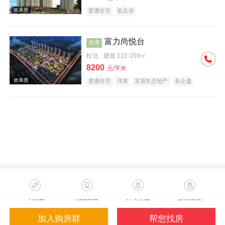
普通住宅
低总价
富力尚悦台
在售
松北
建面 122-159㎡
8200
元/平米
效果图
普通住宅
洋房
宜居生态地产
名企盘
临铁盘
效果图
小程序
APP下载
站点地图
投诉建议
加入购房群
帮您找房
Copyright ©2023 Sohu.com Inc.