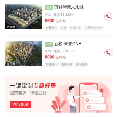
万科智慧未来城
在售
香坊
建面 88-128㎡
效果图
9500
元/平米
普通住宅
公寓
科技住宅
宜居生态地产
教育地产
名企盘
新松·未来ONE
在售
香坊
建面 52-131㎡
8000
元/平米
效果图
普通住宅
临街商铺
住宅底商
效果图