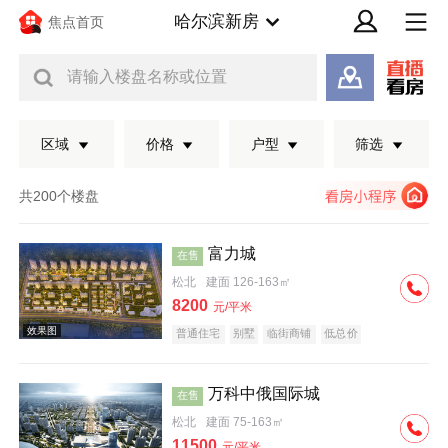
哈尔滨新房
焦点首页
请输入楼盘名称或位置
区域
价格
户型
筛选
共200个楼盘
富力城
在售
松北
建面 126-163㎡
8200
元/平米
普通住宅
别墅
临街商铺
低总价
万科中俄国际城
在售
效果图
松北
建面 75-163㎡
11500
元/平米