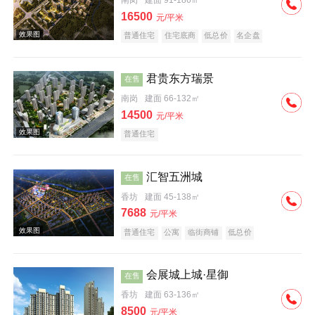
南岗
建面 91-186㎡
16500
元/平米
普通住宅
住宅底商
低总价
名企盘
效果图
君贵东方瑞景
在售
南岗
建面 66-132㎡
14500
元/平米
普通住宅
汇智五洲城
在售
效果图
香坊
建面 45-138㎡
7688
元/平米
普通住宅
公寓
临街商铺
低总价
会展城上城·星御
在售
香坊
建面 63-136㎡
实景图
8500
元/平米