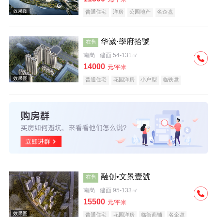
普通住宅
洋房
公园地产
名企盘
华崴·學府拾號
在售
南岗
建面 54-131㎡
效果图
14000
元/平米
普通住宅
花园洋房
小户型
临铁盘
效果图
融创•文景壹號
在售
南岗
建面 95-133㎡
15500
元/平米
普通住宅
花园洋房
临街商铺
名企盘