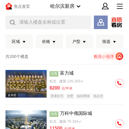
哈尔滨新房
焦点首页
请输入楼盘名称或位置
区域
价格
户型
筛选
共200个楼盘
富力城
在售
松北
建面 126-163㎡
8200
元/平米
普通住宅
别墅
临街商铺
低总价
万科中俄国际城
在售
效果图
松北
建面 75-163㎡
11500
元/平米