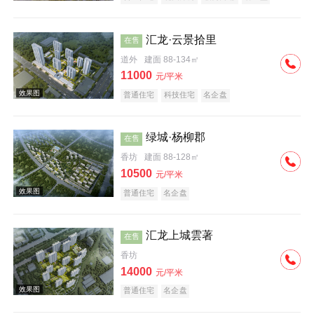
汇龙·云景拾里
在售
道外
建面 88-134㎡
11000
元/平米
普通住宅
科技住宅
名企盘
效果图
绿城·杨柳郡
在售
香坊
建面 88-128㎡
10500
元/平米
普通住宅
名企盘
汇龙上城雲著
在售
效果图
香坊
14000
元/平米
普通住宅
名企盘