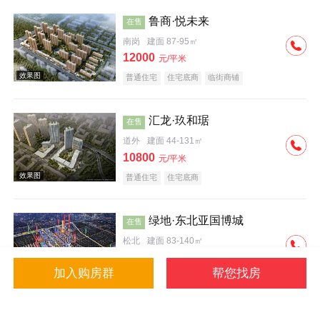
鲁商·悦未来
在售
南岗
建面 87-95㎡
12000
元/平米
普通住宅
住宅底商
临街商铺
效果图
汇龙·玖和琚
在售
道外
建面 44-131㎡
10800
元/平米
普通住宅
住宅底商
绿地·东北亚国博城
在售
松北
建面 83-140㎡
9600
元/平米
加入购房群
帮您找房
公寓
写字楼
普通住宅