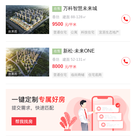
万科智慧未来城
在售
香坊
建面 88-128㎡
效果图
9500
元/平米
普通住宅
公寓
科技住宅
宜居生态地产
教育地产
名企盘
新松·未来ONE
在售
香坊
建面 52-131㎡
8000
元/平米
效果图
普通住宅
临街商铺
住宅底商
效果图