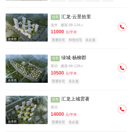
汇龙·云景拾里
在售
道外
建面 88-134㎡
11000
元/平米
普通住宅
科技住宅
名企盘
效果图
绿城·杨柳郡
在售
香坊
建面 88-128㎡
10500
元/平米
普通住宅
名企盘
汇龙上城雲著
在售
效果图
香坊
14000
元/平米
普通住宅
名企盘