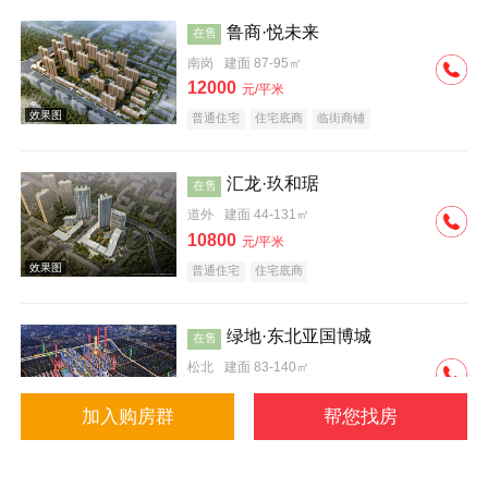
鲁商·悦未来
在售
南岗
建面 87-95㎡
12000
元/平米
普通住宅
住宅底商
临街商铺
效果图
汇龙·玖和琚
在售
道外
建面 44-131㎡
10800
元/平米
普通住宅
住宅底商
绿地·东北亚国博城
在售
松北
建面 83-140㎡
9600
元/平米
加入购房群
帮您找房
公寓
写字楼
普通住宅