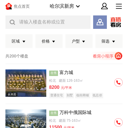
哈尔滨新房
焦点首页
请输入楼盘名称或位置
区域
价格
户型
筛选
共200个楼盘
富力城
在售
松北
建面 126-163㎡
8200
元/平米
普通住宅
别墅
临街商铺
低总价
万科中俄国际城
在售
效果图
松北
建面 75-163㎡
11500
元/平米