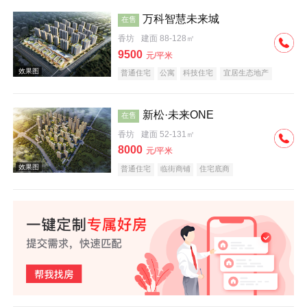
万科智慧未来城
在售
香坊
建面 88-128㎡
效果图
9500
元/平米
普通住宅
公寓
科技住宅
宜居生态地产
教育地产
名企盘
新松·未来ONE
在售
香坊
建面 52-131㎡
8000
元/平米
效果图
普通住宅
临街商铺
住宅底商
效果图