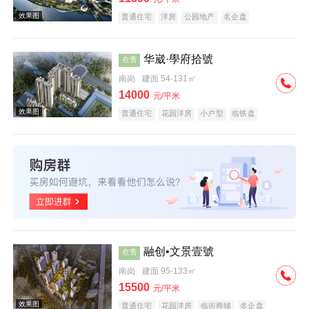
普通住宅
洋房
公园地产
名企盘
华崴·學府拾號
在售
南岗
建面 54-131㎡
效果图
14000
元/平米
普通住宅
花园洋房
小户型
临铁盘
效果图
融创•文景壹號
在售
南岗
建面 95-133㎡
15500
元/平米
普通住宅
花园洋房
临街商铺
名企盘