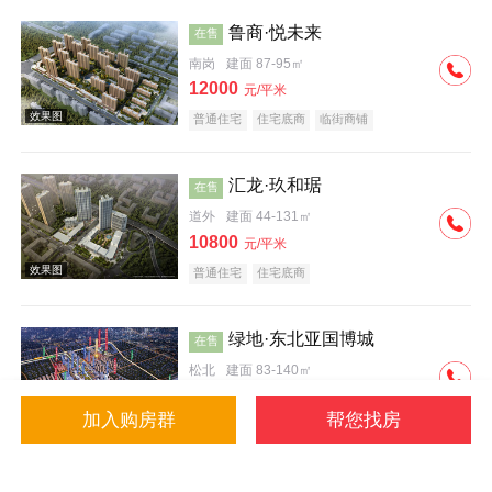
鲁商·悦未来
在售
南岗
建面 87-95㎡
12000
元/平米
普通住宅
住宅底商
临街商铺
效果图
汇龙·玖和琚
在售
道外
建面 44-131㎡
10800
元/平米
普通住宅
住宅底商
绿地·东北亚国博城
在售
松北
建面 83-140㎡
9600
元/平米
加入购房群
帮您找房
公寓
写字楼
普通住宅