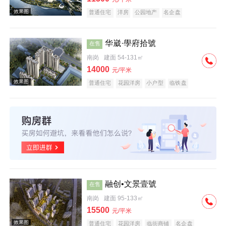
普通住宅
洋房
公园地产
名企盘
华崴·學府拾號
在售
南岗
建面 54-131㎡
效果图
14000
元/平米
普通住宅
花园洋房
小户型
临铁盘
效果图
融创•文景壹號
在售
南岗
建面 95-133㎡
15500
元/平米
普通住宅
花园洋房
临街商铺
名企盘