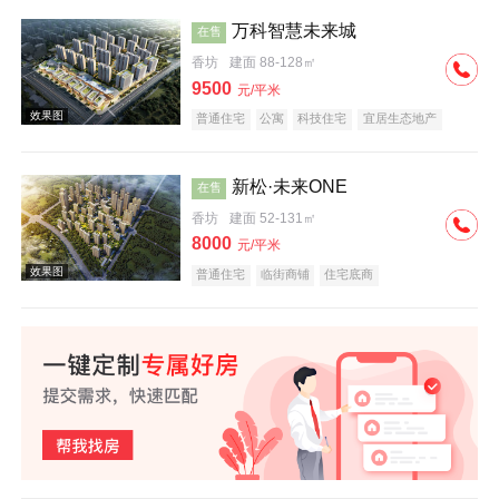
万科智慧未来城
在售
香坊
建面 88-128㎡
效果图
9500
元/平米
普通住宅
公寓
科技住宅
宜居生态地产
教育地产
名企盘
新松·未来ONE
在售
香坊
建面 52-131㎡
8000
元/平米
效果图
普通住宅
临街商铺
住宅底商
效果图