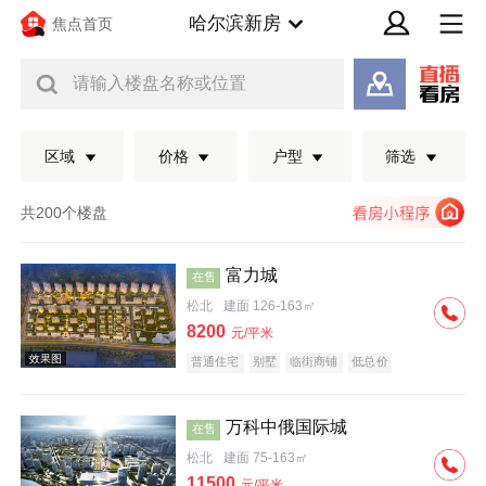
哈尔滨新房
焦点首页
请输入楼盘名称或位置
区域
价格
户型
筛选
共200个楼盘
富力城
在售
松北
建面 126-163㎡
8200
元/平米
普通住宅
别墅
临街商铺
低总价
万科中俄国际城
在售
效果图
松北
建面 75-163㎡
11500
元/平米