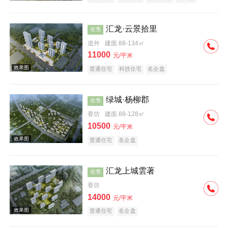
汇龙·云景拾里
在售
道外
建面 88-134㎡
11000
元/平米
普通住宅
科技住宅
名企盘
效果图
绿城·杨柳郡
在售
香坊
建面 88-128㎡
10500
元/平米
普通住宅
名企盘
汇龙上城雲著
在售
效果图
香坊
14000
元/平米
普通住宅
名企盘