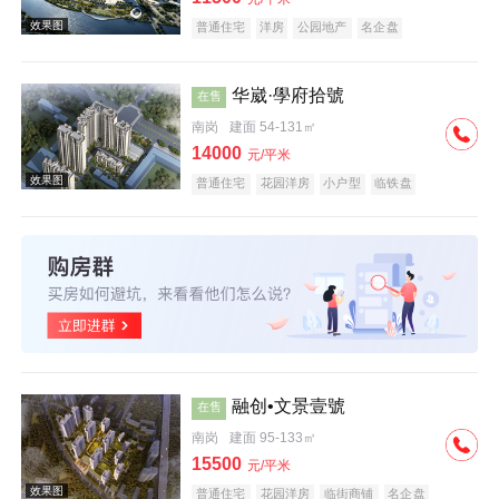
普通住宅
洋房
公园地产
名企盘
华崴·學府拾號
在售
南岗
建面 54-131㎡
效果图
14000
元/平米
普通住宅
花园洋房
小户型
临铁盘
效果图
融创•文景壹號
在售
南岗
建面 95-133㎡
15500
元/平米
普通住宅
花园洋房
临街商铺
名企盘