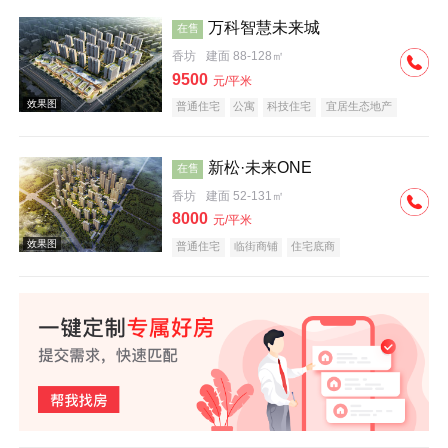
万科智慧未来城
在售
香坊
建面 88-128㎡
效果图
9500
元/平米
普通住宅
公寓
科技住宅
宜居生态地产
教育地产
名企盘
新松·未来ONE
在售
香坊
建面 52-131㎡
8000
元/平米
效果图
普通住宅
临街商铺
住宅底商
效果图