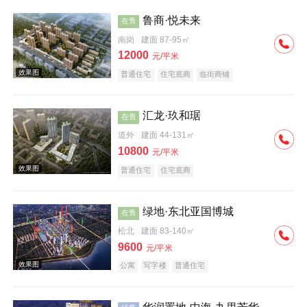
鲁商·悦未来
在售
南岗
建面 87-95㎡
12000
元/平米
普通住宅
住宅底商
临街商铺
效果图
汇龙·玖和琚
在售
道外
建面 44-131㎡
10800
元/平米
普通住宅
住宅底商
绿地·东北亚国博城
在售
松北
建面 83-140㎡
9600
元/平米
公寓
写字楼
普通住宅