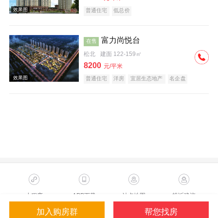
普通住宅
低总价
富力尚悦台
在售
松北
建面 122-159㎡
8200
元/平米
效果图
普通住宅
洋房
宜居生态地产
名企盘
临铁盘
效果图
小程序
APP下载
站点地图
投诉建议
加入购房群
帮您找房
Copyright ©2023 Sohu.com Inc.