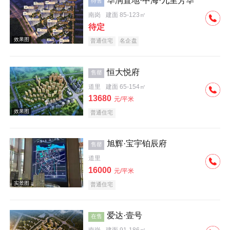
华润置地·中海·九里芳华
待售
南岗
建面 85-123㎡
效果图
待定
普通住宅
名企盘
恒大悦府
售罄
道里
建面 65-154㎡
13680
元/平米
效果图
普通住宅
旭辉·宝宇铂辰府
售罄
道里
16000
元/平米
普通住宅
效果图
爱达·壹号
在售