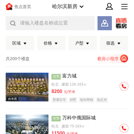
哈尔滨新房
焦点首页
请输入楼盘名称或位置
区域
价格
户型
筛选
共200个楼盘
富力城
在售
松北
建面 126-163㎡
8200
元/平米
普通住宅
别墅
临街商铺
低总价
万科中俄国际城
在售
效果图
松北
建面 75-163㎡
11500
元/平米