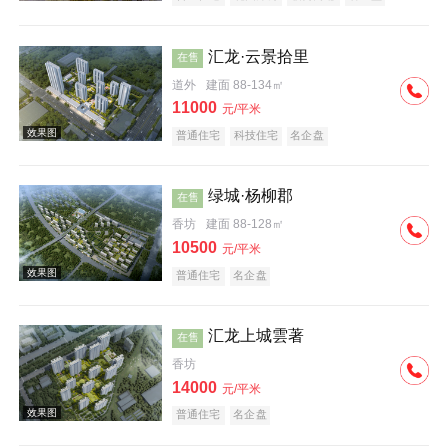
汇龙·云景拾里
在售
道外
建面 88-134㎡
11000
元/平米
普通住宅
科技住宅
名企盘
效果图
绿城·杨柳郡
在售
香坊
建面 88-128㎡
10500
元/平米
普通住宅
名企盘
汇龙上城雲著
在售
效果图
香坊
14000
元/平米
普通住宅
名企盘