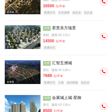
南岗
建面 91-186㎡
16500
元/平米
普通住宅
住宅底商
低总价
名企盘
效果图
君贵东方瑞景
在售
南岗
建面 66-132㎡
14500
元/平米
普通住宅
汇智五洲城
在售
效果图
香坊
建面 45-138㎡
7688
元/平米
普通住宅
公寓
临街商铺
低总价
会展城上城·星御
在售
香坊
建面 63-136㎡
实景图
8500
元/平米