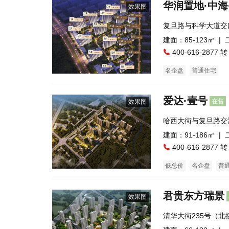
华润置地·中海
效果图
复旦路与科学大道交
建面：85-123㎡ |
400-616-2877 转
名企盘
普通住宅
爱达·壹号
在售
效果图
哈西大街与复旦路交
建面：91-186㎡ |
400-616-2877 转
低总价
名企盘
普
君贵东方瑞景
效果图
清华大街235号（
客站）