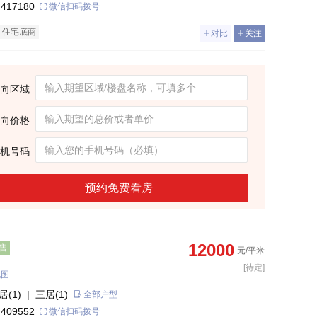
 417180
微信扫码拨号
住宅底商
对比
关注
向区域
向价格
机号码
预约免费看房
12000
售
元/平米
[待定]
地图
居(1)
| 三居(1)
全部户型
 409552
微信扫码拨号