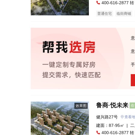
400-616-2877 转
普通住宅
临街商铺
意
意
手
鲁商·悦未来
在
效果图
健兴路27号
查看
建面：87-95㎡ |
二
400-616-2877 转