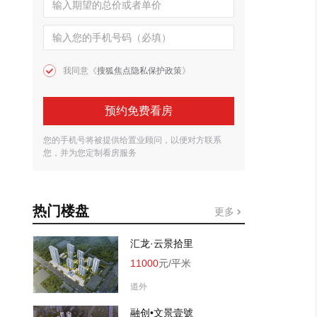
我同意《
搜狐焦点隐私保护政策
》
预约免费看房
您的手机号将被提供给置业顾问，以便对方联系
您，并为您定制看房服务
热门楼盘
更多
汇龙·云景拾里
11000
元/平米
道外
融创•文景壹號