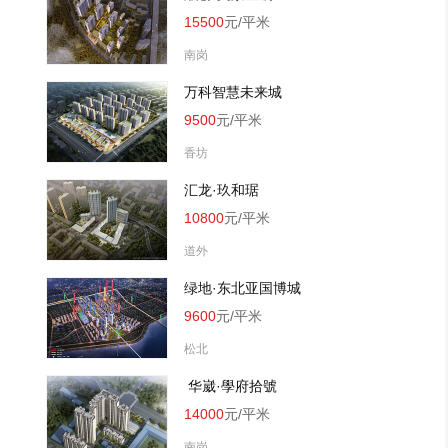
15500
元/平米
南岗
万科智慧未来城
9500
元/平米
香坊
汇龙·玖和琚
10800
元/平米
道外
绿地·东北亚国博城
9600
元/平米
松北
 华崴·學府拾號
14000
元/平米
南岗