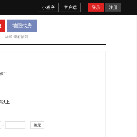
小程序
客户端
登录
注册
地图找房
华崴·學府拾號
依兰
00以上
-
确定