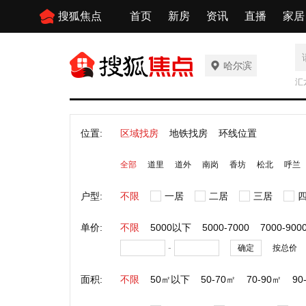
搜狐焦点
首页
新房
资讯
直播
家居
哈尔滨
汇
位置:
区域找房
地铁找房
环线位置
全部
道里
道外
南岗
香坊
松北
呼兰
户型:
不限
一居
二居
三居
单价:
不限
5000以下
5000-7000
7000-900
-
确定
按总价
面积:
不限
50㎡以下
50-70㎡
70-90㎡
90