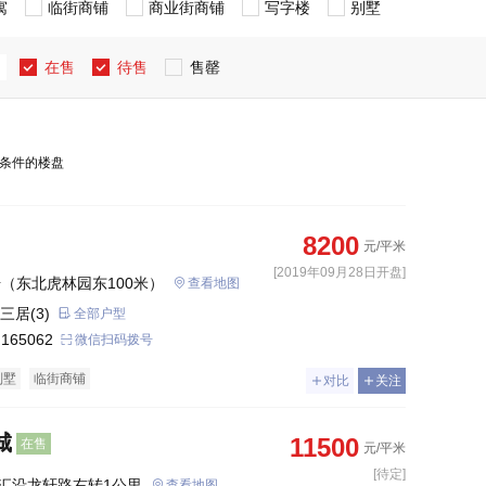
寓
临街商铺
商业街商铺
写字楼
别墅
在售
待售
售罄
条件的楼盘
8200
元/平米
[2019年09月28日开盘]
号（东北虎林园东100米）
查看地图
三居(3)
全部户型
 165062
微信扫码拨号
别墅
临街商铺
对比
关注
城
11500
在售
元/平米
[待定]
汇沿龙轩路右转1公里
查看地图