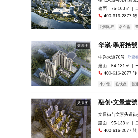
建面：75-163㎡ |
400-616-2877 转
公园地产
名企盘
华崴·學府拾號
效果图
中兴大道70号
查
建面：54-131㎡ |
400-616-2877 转
小户型
临铁盘
普
融创•文景壹號
效果图
文昌街与文景头道街
建面：95-133㎡ |
400-616-2877 转