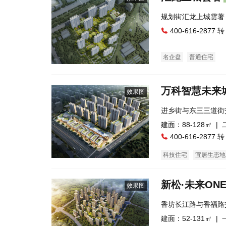
规划街汇龙上城
400-616-2877 转
名企盘
普通住宅
万科智慧未来
效果图
进乡街与东三三道街
建面：88-128㎡ |
400-616-2877 转
科技住宅
宜居生态地
新松·未来ON
效果图
香坊长江路与香福路
建面：52-131㎡ |