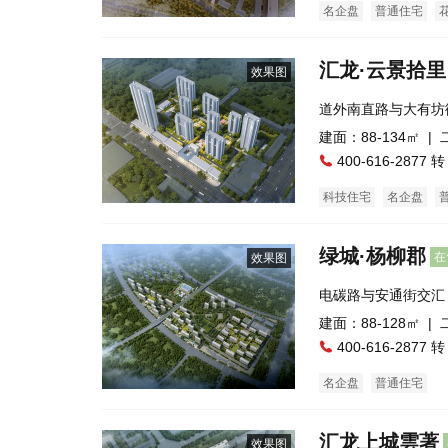
名企盘
普通住宅
汇龙·云景拾里
效果图
道外南直路与大有坊
建面：88-134㎡ |
400-616-2877 转
科技住宅
名企盘
绿城·杨柳郡
在
效果图
电碳路与安通街交汇
建面：88-128㎡ |
400-616-2877 转
名企盘
普通住宅
汇龙上城雲著
效果图