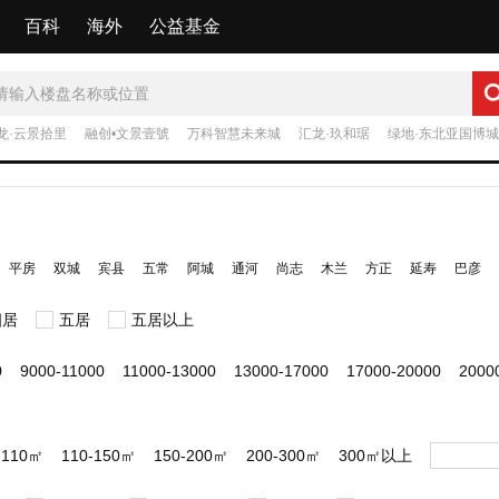
百科
海外
公益基金
龙·云景拾里
融创•文景壹號
万科智慧未来城
汇龙·玖和琚
绿地·东北亚国博城
平房
双城
宾县
五常
阿城
通河
尚志
木兰
方正
延寿
巴彦
四居
五居
五居以上
0
9000-11000
11000-13000
13000-17000
17000-20000
200
-110㎡
110-150㎡
150-200㎡
200-300㎡
300㎡以上