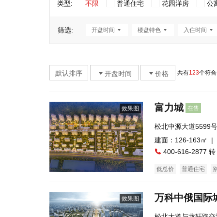
类型:
不限
普通住宅
花园洋房
公
筛选:
开盘时间
楼盘特色
入住时间
默认排序
共有
123
个符合
开盘时间
价格
富力城
在售
效果图
松北中源大道5599
建面：126-163㎡ |
400-616-2877 转
低总价
普通住宅
万科中俄国际
效果图
松北大道与龙轩路交