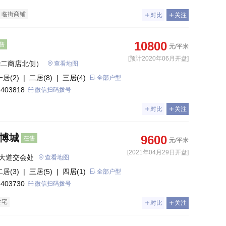
临街商铺
对比
关注
10800
售
元/平米
[预计2020年06月开盘]
华二商店北侧）
查看地图
一居(2)
| 二居(8)
| 三居(4)
全部户型
 403818
微信扫码拨号
对比
关注
国博城
9600
在售
元/平米
[2021年04月29日开盘]
大道交会处
查看地图
二居(3)
| 三居(5)
| 四居(1)
全部户型
 403730
微信扫码拨号
住宅
对比
关注