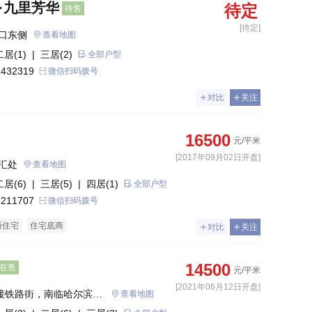
·九里芳华
待定
待售
[待定]
口东侧
查看地图
二居(1)
| 三居(2)
全部户型
 432319
微信扫码拨号
对比
关注
16500
元/平米
[2017年09月02日开盘]
汇处
查看地图
二居(6)
| 三居(5)
| 四居(1)
全部户型
 211707
微信扫码拨号
通住宅
住宅底商
对比
关注
14500
在售
元/平米
[2021年06月12日开盘]
北接铁路街，南临哈尔滨西
查看地图