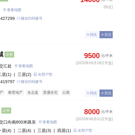
[待定]
雲著 
查看地图
 427299
微信扫码拨号
对比
关注
城
9500
在售
元/平米
[2020年09月28日开盘]
交汇处
查看地图
二居(1)
| 三居(2)
全部户型
 419797
微信扫码拨号
产
教育地产
名企盘
普通住宅
公寓
对比
关注
E
8000
在售
元/平米
[2020年08月01日开盘]
交口向南800米路东
查看地图
一居(4)
| 二居(4)
| 三居(3)
| 四居(1)
全部户型