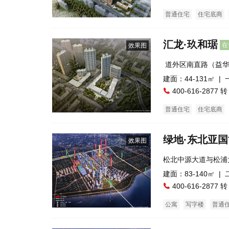
普通住宅
住宅底商
汇龙·玖和琚
在
效果图
 道外区南直路（益
建面：44-131㎡ |
400-616-2877 转
普通住宅
住宅底商
绿地·东北亚
效果图
松北中源大道与松浦
建面：83-140㎡ |
400-616-2877 转
公寓
写字楼
普通