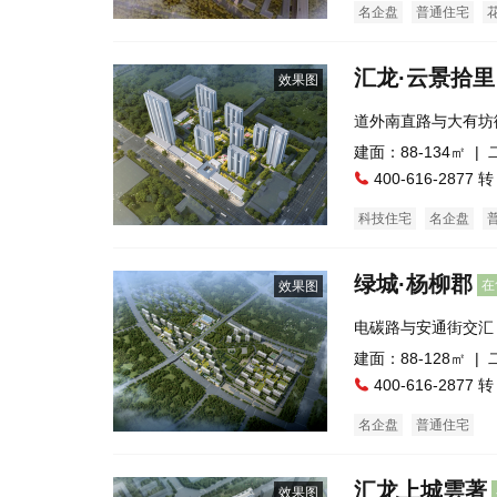
名企盘
普通住宅
汇龙·云景拾里
效果图
道外南直路与大有坊
建面：88-134㎡ |
400-616-2877 转
科技住宅
名企盘
绿城·杨柳郡
在
效果图
电碳路与安通街交汇
建面：88-128㎡ |
400-616-2877 转
名企盘
普通住宅
汇龙上城雲著
效果图