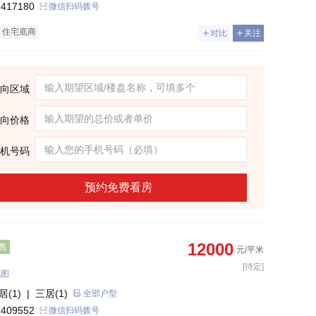
 417180
微信扫码拨号
住宅底商
对比
关注
向区域
向价格
机号码
预约免费看房
12000
售
元/平米
[待定]
地图
居(1)
| 三居(1)
全部户型
 409552
微信扫码拨号