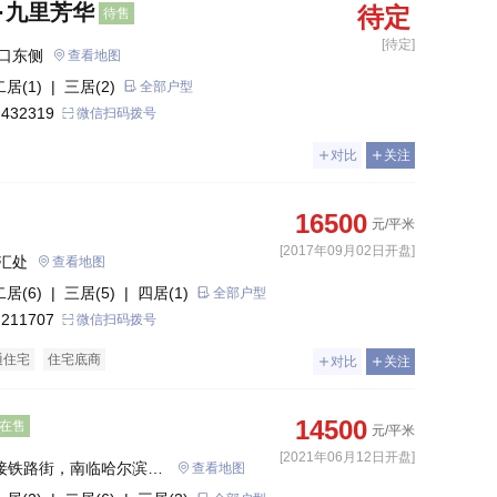
·九里芳华
待定
待售
[待定]
口东侧
查看地图
二居(1)
| 三居(2)
全部户型
 432319
微信扫码拨号
对比
关注
16500
元/平米
[2017年09月02日开盘]
汇处
查看地图
二居(6)
| 三居(5)
| 四居(1)
全部户型
 211707
微信扫码拨号
通住宅
住宅底商
对比
关注
14500
在售
元/平米
[2021年06月12日开盘]
北接铁路街，南临哈尔滨西
查看地图