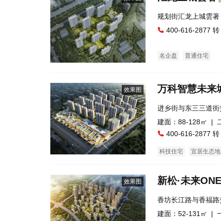
规划街汇龙上城
400-616-2877 转
名企盘
普通住宅
万科智慧未来
效果图
进乡街与东三三道街
建面：88-128㎡ |
400-616-2877 转
科技住宅
宜居生态地
新松·未来ON
效果图
香坊长江路与香福路
建面：52-131㎡ |