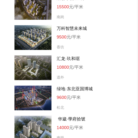
15500
元/平米
南岗
万科智慧未来城
9500
元/平米
香坊
汇龙·玖和琚
10800
元/平米
道外
绿地·东北亚国博城
9600
元/平米
松北
 华崴·學府拾號
14000
元/平米
南岗