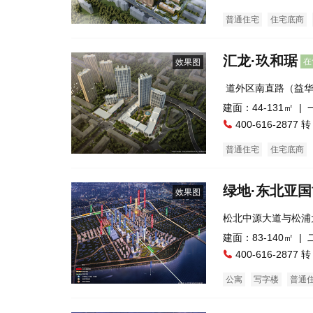
普通住宅
住宅底商
汇龙·玖和琚
在
效果图
 道外区南直路（益
建面：44-131㎡ |
400-616-2877 转
普通住宅
住宅底商
绿地·东北亚
效果图
松北中源大道与松浦
建面：83-140㎡ |
400-616-2877 转
公寓
写字楼
普通