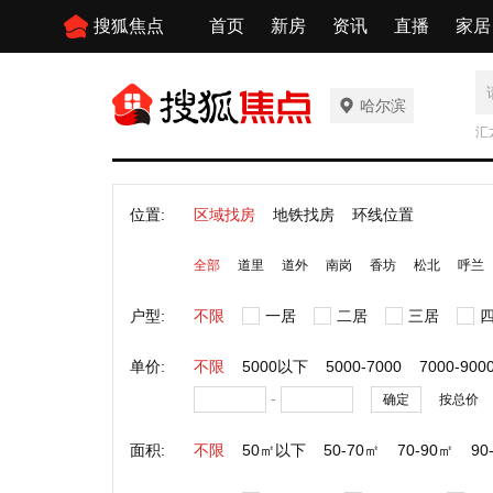
搜狐焦点
首页
新房
资讯
直播
家居
哈尔滨
汇
位置:
区域找房
地铁找房
环线位置
全部
道里
道外
南岗
香坊
松北
呼兰
户型:
不限
一居
二居
三居
单价:
不限
5000以下
5000-7000
7000-900
-
确定
按总价
面积:
不限
50㎡以下
50-70㎡
70-90㎡
90