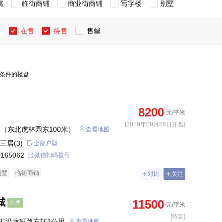
寓
临街商铺
商业街商铺
写字楼
别墅
在售
待售
售罄
条件的楼盘
8200
元/平米
[2019年09月28日开盘]
号（东北虎林园东100米）
查看地图
三居(3)
全部户型
 165062
微信扫码拨号
别墅
临街商铺
对比
关注
城
11500
在售
元/平米
[待定]
汇沿龙轩路右转1公里
查看地图