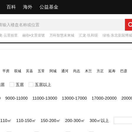
百科
海外
公益基金
龙·云景拾里
融创•文景壹號
万科智慧未来城
汇龙·玖和琚
绿地·东北亚国博城
平房
双城
宾县
五常
阿城
通河
尚志
木兰
方正
延寿
巴彦
四居
五居
五居以上
0
9000-11000
11000-13000
13000-17000
17000-20000
200
-110㎡
110-150㎡
150-200㎡
200-300㎡
300㎡以上