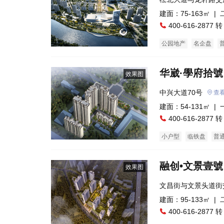
建面：75-163㎡ |
400-616-2877 转
公园地产
名企盘
华崴·學府拾號
效果图
中兴大道70号
查
建面：54-131㎡ |
400-616-2877 转
小户型
临铁盘
普
融创•文景壹號
效果图
文昌街与文景头道街
建面：95-133㎡ |
400-616-2877 转