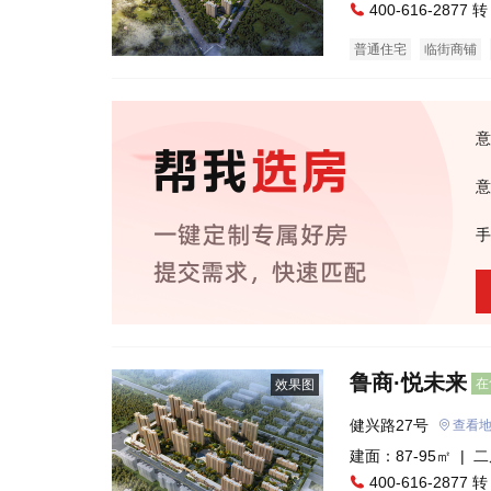
400-616-2877 转
普通住宅
临街商铺
意
意
手
鲁商·悦未来
在
效果图
健兴路27号
查看
建面：87-95㎡ |
二
400-616-2877 转