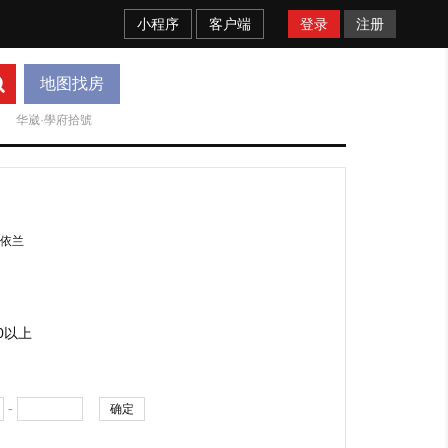
小程序
客户端
登录
注册
地图找房
华崴·學府拾號
依兰
00以上
-
确定