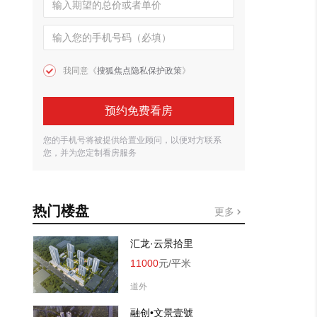
我同意《
搜狐焦点隐私保护政策
》
预约免费看房
您的手机号将被提供给置业顾问，以便对方联系
您，并为您定制看房服务
热门楼盘
更多
汇龙·云景拾里
11000
元/平米
道外
融创•文景壹號