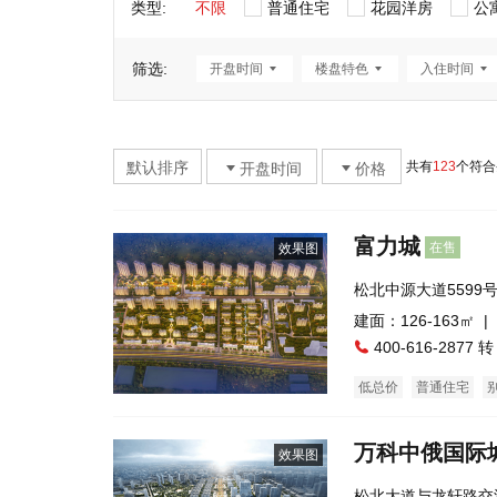
类型:
不限
普通住宅
花园洋房
公
筛选:
开盘时间
楼盘特色
入住时间
默认排序
共有
123
个符合
开盘时间
价格
富力城
在售
效果图
松北中源大道5599
建面：126-163㎡ |
400-616-2877 转
低总价
普通住宅
万科中俄国际
效果图
松北大道与龙轩路交