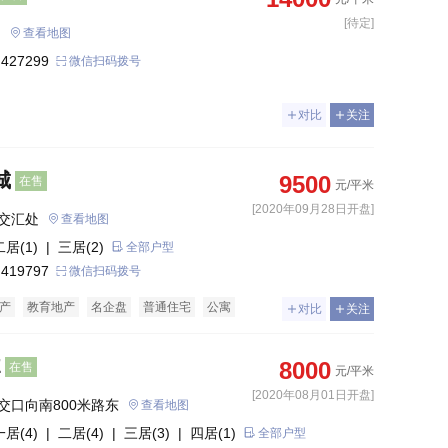
[待定]
雲著 
查看地图
 427299
微信扫码拨号
对比
关注
城
9500
在售
元/平米
[2020年09月28日开盘]
交汇处
查看地图
二居(1)
| 三居(2)
全部户型
 419797
微信扫码拨号
产
教育地产
名企盘
普通住宅
公寓
对比
关注
E
8000
在售
元/平米
[2020年08月01日开盘]
交口向南800米路东
查看地图
一居(4)
| 二居(4)
| 三居(3)
| 四居(1)
全部户型