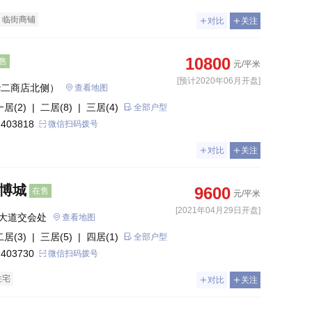
临街商铺
对比
关注
10800
售
元/平米
[预计2020年06月开盘]
华二商店北侧）
查看地图
一居(2)
| 二居(8)
| 三居(4)
全部户型
 403818
微信扫码拨号
对比
关注
国博城
9600
在售
元/平米
[2021年04月29日开盘]
大道交会处
查看地图
二居(3)
| 三居(5)
| 四居(1)
全部户型
 403730
微信扫码拨号
住宅
对比
关注