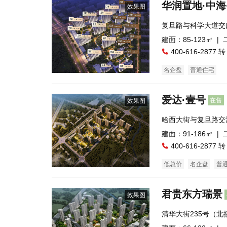
华润置地·中海
效果图
复旦路与科学大道交
建面：85-123㎡ |
400-616-2877 转
名企盘
普通住宅
爱达·壹号
在售
效果图
哈西大街与复旦路交
建面：91-186㎡ |
400-616-2877 转
低总价
名企盘
普
君贵东方瑞景
效果图
清华大街235号（
客站）