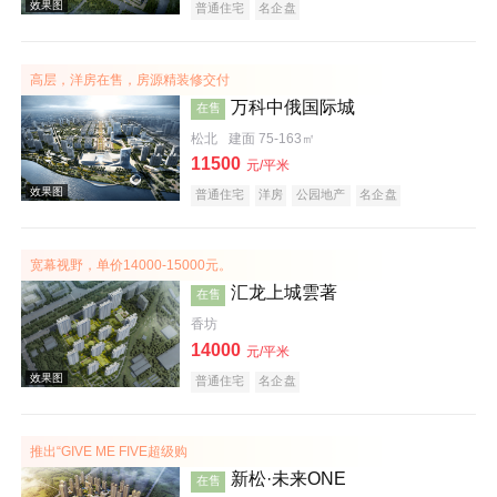
普通住宅
名企盘
效果图
高层，洋房在售，房源精装修交付
万科中俄国际城
在售
松北
建面 75-163㎡
11500
元/平米
普通住宅
洋房
公园地产
名企盘
宽幕视野，单价14000-15000元。
汇龙上城雲著
效果图
在售
香坊
14000
元/平米
普通住宅
名企盘
推出“GIVE ME FIVE超级购
新松·未来ONE
在售