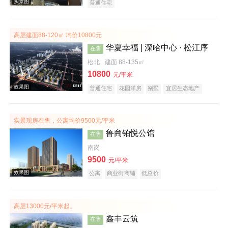
普通住宅
高层建面88-120㎡ 均价10800元
华夏幸福 | 深哈中心 · 松江序
在售
松北
建面 88-135㎡
效果图
10800
元/平米
普通住宅
花园洋房
别墅
宜居生态地产
名企盘
实景现房在售，公寓均价9500元/平米
鲁商铂悦公馆
在售
南岗
9500
元/平米
效果图
公寓
商业街商铺
低总价
高层13000元/平米起。
鑫丰云筑
在售