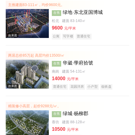
主推建面83-111㎡，均价9600元。
绿地·东北亚国博城
在售
松北
建面 83-140㎡
9600
元/平米
效果图
公寓
写字楼
普通住宅
两居总价85万起 高层均价13500/㎡
华崴·學府拾號
在售
南岗
建面 54-131㎡
14000
元/平米
普通住宅
花园洋房
小户型
临铁盘
效果图
精装修小高层，起价9288元/㎡。
绿城·杨柳郡
在售
香坊
建面 88-128㎡
10500
元/平米