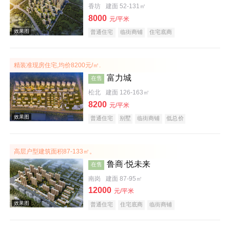
香坊
建面 52-131㎡
效果图
8000
元/平米
普通住宅
临街商铺
住宅底商
精装准现房住宅,均价8200元/㎡.
富力城
在售
松北
建面 126-163㎡
8200
元/平米
效果图
普通住宅
别墅
临街商铺
低总价
高层户型建筑面积87-133㎡。
鲁商·悦未来
在售
南岗
建面 87-95㎡
12000
元/平米
普通住宅
住宅底商
临街商铺
效果图