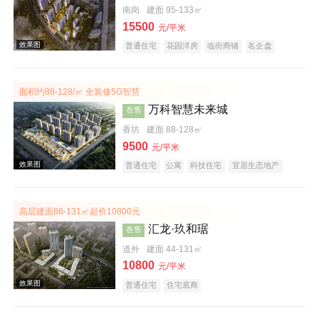
南岗
建面 95-133㎡
15500
元/平米
普通住宅
花园洋房
临街商铺
名企盘
面积约88-128/㎡ 全装修5G智慧
效果图
万科智慧未来城
在售
香坊
建面 88-128㎡
9500
元/平米
普通住宅
公寓
科技住宅
宜居生态地产
教育地产
名企盘
高层建面86-131㎡起价10800元
汇龙·玖和琚
在售
道外
建面 44-131㎡
效果图
10800
元/平米
普通住宅
住宅底商