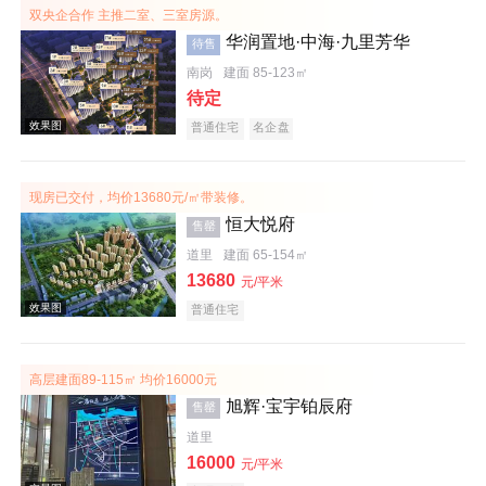
双央企合作 主推二室、三室房源。
华润置地·中海·九里芳华
待售
南岗
建面 85-123㎡
待定
普通住宅
名企盘
效果图
现房已交付，均价13680元/㎡带装修。
恒大悦府
售罄
道里
建面 65-154㎡
13680
元/平米
普通住宅
高层建面89-115㎡ 均价16000元
旭辉·宝宇铂辰府
售罄
效果图
道里
16000
元/平米