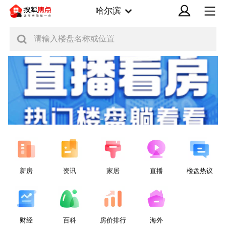
哈尔滨
请输入楼盘名称或位置
新房
资讯
家居
直播
楼盘热议
财经
百科
房价排行
海外