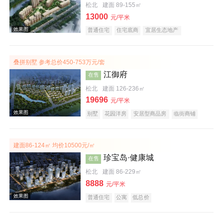
松北
建面 89-155㎡
13000
元/平米
普通住宅
住宅底商
宜居生态地产
效果图
叠拼别墅 参考总价450-753万元/套
江御府
在售
松北
建面 126-236㎡
19696
元/平米
别墅
花园洋房
安居型商品房
临街商铺
普通住宅
中式地产
宜居生态地产
江景地产
实景图
建面86-124㎡ 均价10500元/㎡
珍宝岛·健康城
在售
松北
建面 86-229㎡
8888
元/平米
普通住宅
公寓
低总价