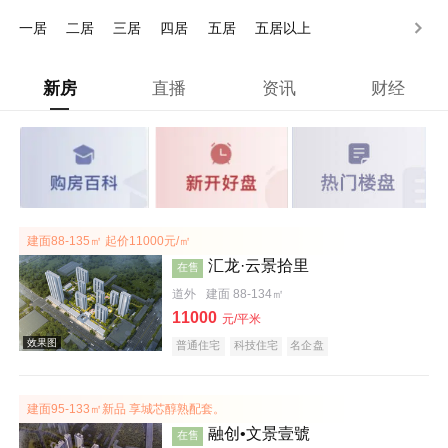
130-170万
170-200万
200万以上
一居
二居
三居
四居
五居
五居以上
新房
直播
资讯
财经
建面88-135㎡ 起价11000元/㎡
汇龙·云景拾里
在售
道外
建面 88-134㎡
11000
元/平米
普通住宅
科技住宅
名企盘
建面95-133㎡新品 享城芯醇熟配套。
融创•文景壹號
在售