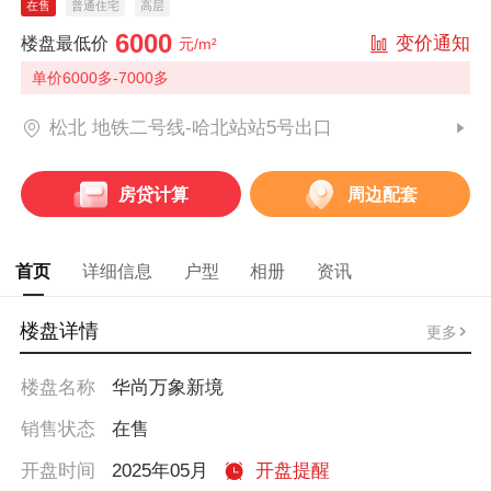
在售
普通住宅
高层
6000
变价通知
楼盘最低价
元/m²
单价6000多-7000多
松北 地铁二号线-哈北站站5号出口
房贷计算
周边配套
首页
详细信息
户型
相册
资讯
楼盘详情
更多
楼盘名称
华尚万象新境
销售状态
在售
开盘时间
2025年05月
开盘提醒