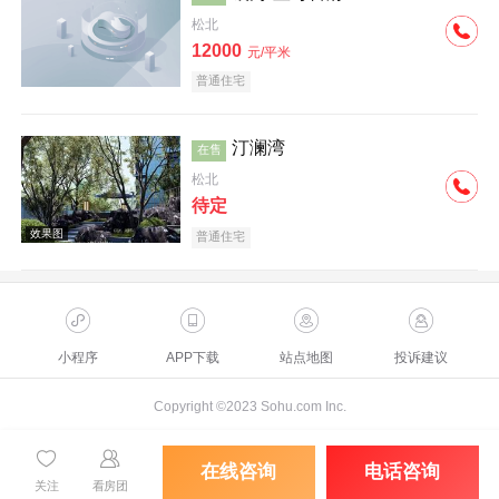
松北
12000
元/平米
普通住宅
汀澜湾
在售
松北
待定
普通住宅
小程序
APP下载
站点地图
投诉建议
Copyright ©2023 Sohu.com Inc.
在线咨询
电话咨询
关注
看房团