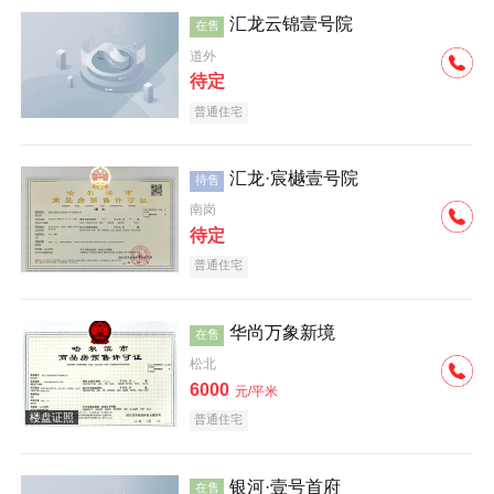
汇龙云锦壹号院
在售
道外
待定
普通住宅
汇龙·宸樾壹号院
待售
南岗
待定
普通住宅
华尚万象新境
在售
松北
6000
元/平米
普通住宅
银河·壹号首府
在售