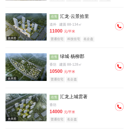
汇龙·云景拾里
在售
道外
建面 88-134㎡
11000
元/平米
普通住宅
科技住宅
名企盘
效果图
绿城·杨柳郡
在售
香坊
建面 88-128㎡
10500
元/平米
普通住宅
名企盘
汇龙上城雲著
在售
效果图
香坊
14000
元/平米
普通住宅
名企盘