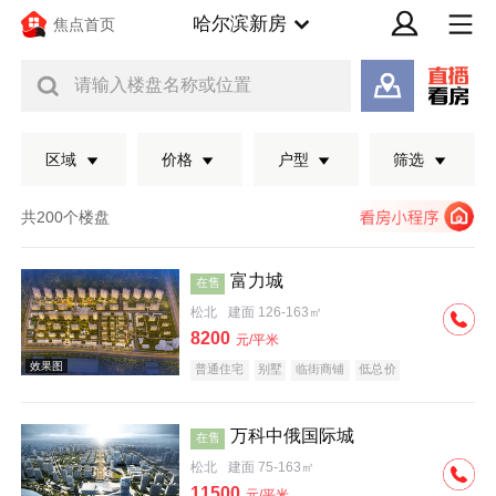
哈尔滨新房
焦点首页
请输入楼盘名称或位置
区域
价格
户型
筛选
共200个楼盘
富力城
在售
松北
建面 126-163㎡
8200
元/平米
普通住宅
别墅
临街商铺
低总价
万科中俄国际城
在售
效果图
松北
建面 75-163㎡
11500
元/平米