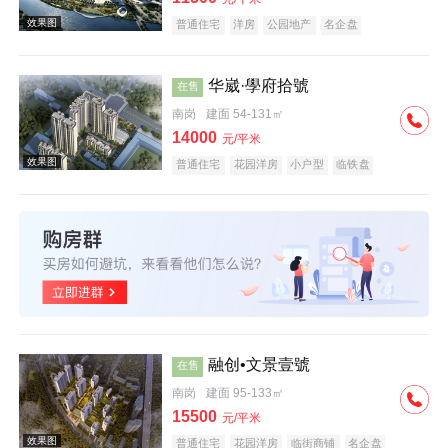
普通住宅
洋房
公园地产
名企盘
华崴·學府拾號
在售
南岗
建面 54-131㎡
效果图
14000
元/平米
普通住宅
花园洋房
小户型
临铁盘
效果图
融创•文景壹號
在售
南岗
建面 95-133㎡
15500
元/平米
普通住宅
花园洋房
临街商铺
名企盘