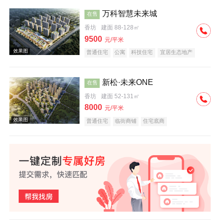
万科智慧未来城
在售
香坊
建面 88-128㎡
效果图
9500
元/平米
普通住宅
公寓
科技住宅
宜居生态地产
教育地产
名企盘
新松·未来ONE
在售
香坊
建面 52-131㎡
8000
元/平米
效果图
普通住宅
临街商铺
住宅底商
效果图