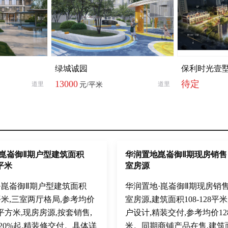
绿城诚园
保利时光壹
13000
待定
道里
道里
元/平米
崑崙御Ⅱ期户型建筑面积
华润置地崑崙御Ⅱ期现房销售
8平米
室房源
·崑崙御Ⅱ期户型建筑面积
华润置地·崑崙御Ⅱ期现房销售
28平米,三室两厅格局,参考均价
室房源,建筑面积108-128平
元/平方米,现房房源,按套销售,
户设计,精装交付,参考均价128
20%起,精装修交付。具体详
米。同期商铺产品在售,建筑