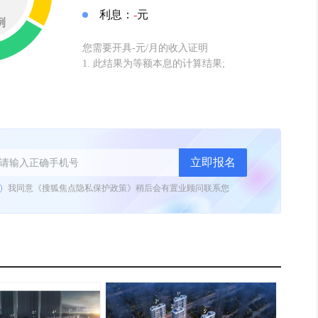
利息：
-
元
例
您需要开具-元/月的收入证明
1. 此结果为等额本息的计算结果;
立即报名
我同意《
搜狐焦点隐私保护政策
》
稍后会有置业顾问联系您