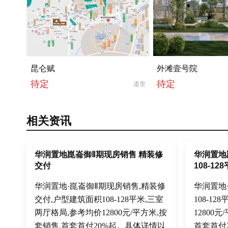
昆仑赋
外滩壹号院
待定
待定
道里
相关资讯
华润置地崑崙御Ⅱ期现房销售 精装修
华润置地
交付
108-12
华润置地·崑崙御Ⅱ期现房销售,精装修
华润置地
交付,户型建筑面积108-128平米,三室
108-1
两厅格局,参考均价12800元/平方米,按
12800
套销售,首套首付20%起。具体详情以
首套首付