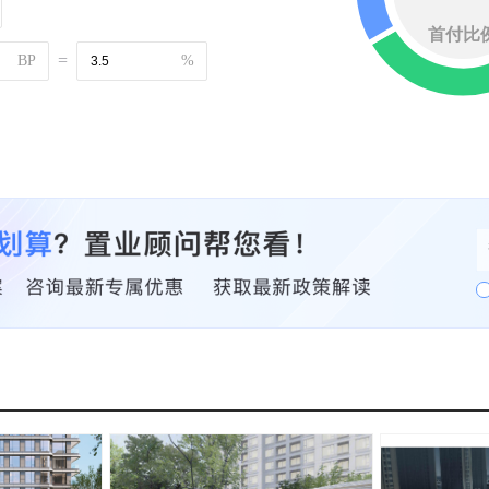
首付比
=
BP
%