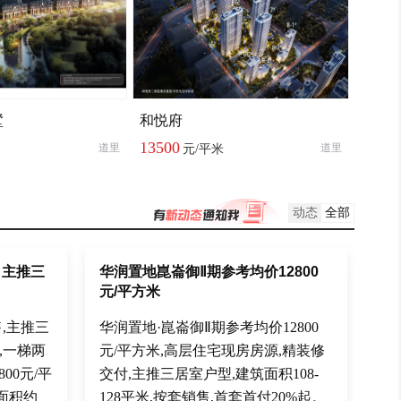
墅
和悦府
13500
道里
道里
元/平米
动态
全部
 主推三
华润置地崑崙御Ⅱ期参考均价12800
元/平方米
,主推三
华润置地·崑崙御Ⅱ期参考均价12800
米,一梯两
元/平方米,高层住宅现房房源,精装修
00元/平
交付,主推三居室户型,建筑面积108-
面积约
128平米,按套销售,首套首付20%起。