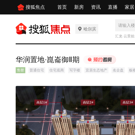
搜狐焦点
首页
新房
资讯
直播
家居
哈尔滨
汇龙·云景拾
华润置地·崑崙御Ⅱ期
售罄
普通住宅
住宅底商
写字楼
宜居生态地产
名企盘
板