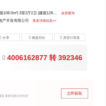
108.0m²)
3室2厅2卫 (建面128.0m²)
余房查询
地产开发有限公司
更多详细信息>>



分享
楼盘对比
房贷计算器
4006162877
转
392346

立即获取
盘 最新优惠活动信息!