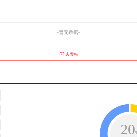
-暂无数据-
去发帖
20