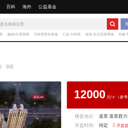
百科
海外
公益基金
里
融创•文景壹號
万科智慧未来城
汇龙·玖和琚
绿地·东北亚国博城
华崴·
楼
高层
12000
元/㎡（参考
楼盘地址:
道里 道里群
开盘时间:
待定

开盘