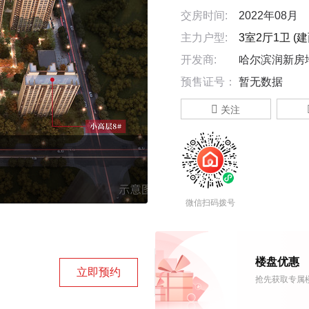
交房时间:
2022年08月
主力户型:
3室2厅1卫 (建面
开发商:
哈尔滨润新房
预售证号：
暂无数据

关注
微信扫码拨号
楼盘优惠
立即预约
抢先获取专属楼