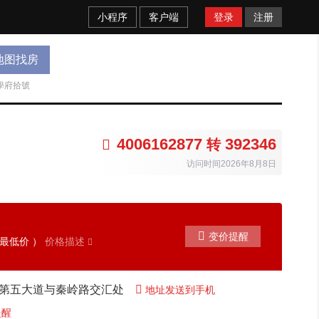
小程序
客户端
登录
注册
地图找房
學府拾號
4006162877
392346

转
访问时间2026年8月8日

变价提醒
最低价 ）
价格描述

力第五大道与秦岭路交汇处

地址发送到手机
提醒