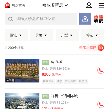
哈尔滨新房
焦点首页
请输入楼盘名称或位置
区域
价格
户型
筛选
共200个楼盘
富力城
在售
松北
建面 126-163㎡
8200
元/平米
普通住宅
别墅
临街商铺
低总价
万科中俄国际城
在售
效果图
松北
建面 75-163㎡
11500
元/平米