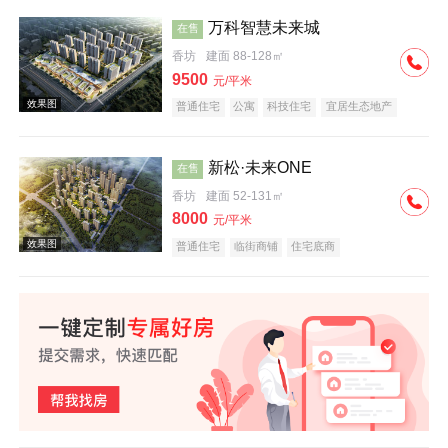
万科智慧未来城
在售
香坊
建面 88-128㎡
效果图
9500
元/平米
普通住宅
公寓
科技住宅
宜居生态地产
教育地产
名企盘
新松·未来ONE
在售
香坊
建面 52-131㎡
8000
元/平米
效果图
普通住宅
临街商铺
住宅底商
效果图