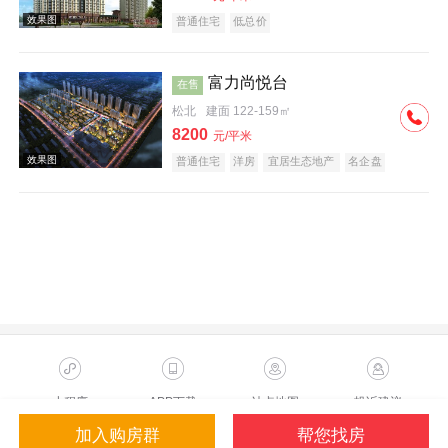
普通住宅
低总价
富力尚悦台
在售
松北
建面 122-159㎡
8200
元/平米
效果图
普通住宅
洋房
宜居生态地产
名企盘
临铁盘
效果图
小程序
APP下载
站点地图
投诉建议
加入购房群
帮您找房
Copyright ©2023 Sohu.com Inc.