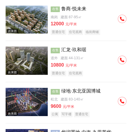
鲁商·悦未来
在售
南岗
建面 87-95㎡
12000
元/平米
普通住宅
住宅底商
临街商铺
效果图
汇龙·玖和琚
在售
道外
建面 44-131㎡
10800
元/平米
普通住宅
住宅底商
绿地·东北亚国博城
在售
松北
建面 83-140㎡
9600
元/平米
公寓
写字楼
普通住宅