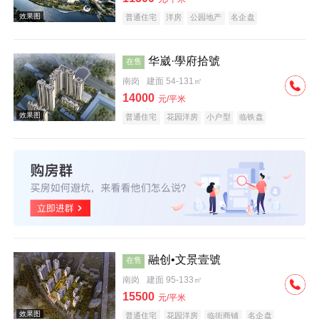
普通住宅
洋房
公园地产
名企盘
华崴·學府拾號
在售
南岗
建面 54-131㎡
效果图
14000
元/平米
普通住宅
花园洋房
小户型
临铁盘
效果图
融创•文景壹號
在售
南岗
建面 95-133㎡
15500
元/平米
普通住宅
花园洋房
临街商铺
名企盘