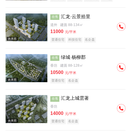
汇龙·云景拾里
在售
道外
建面 88-134㎡
11000
元/平米
普通住宅
科技住宅
名企盘
效果图
绿城·杨柳郡
在售
香坊
建面 88-128㎡
10500
元/平米
普通住宅
名企盘
汇龙上城雲著
在售
效果图
香坊
14000
元/平米
普通住宅
名企盘