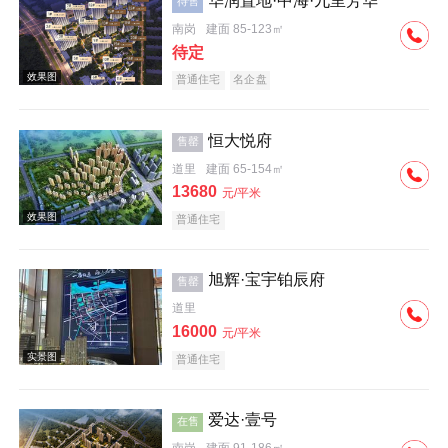
华润置地·中海·九里芳华
待售
南岗
建面 85-123㎡
效果图
待定
普通住宅
名企盘
恒大悦府
售罄
道里
建面 65-154㎡
13680
元/平米
效果图
普通住宅
旭辉·宝宇铂辰府
售罄
道里
16000
元/平米
普通住宅
效果图
爱达·壹号
在售