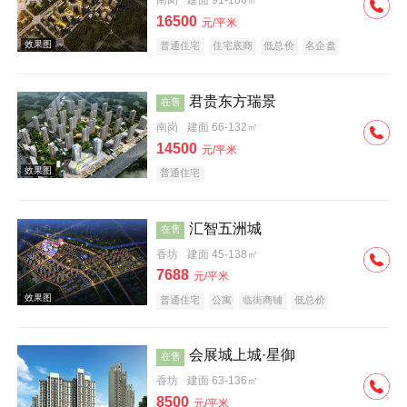
南岗
建面 91-186㎡
16500
元/平米
普通住宅
住宅底商
低总价
名企盘
效果图
君贵东方瑞景
在售
南岗
建面 66-132㎡
14500
元/平米
普通住宅
汇智五洲城
在售
效果图
香坊
建面 45-138㎡
7688
元/平米
普通住宅
公寓
临街商铺
低总价
会展城上城·星御
在售
香坊
建面 63-136㎡
实景图
8500
元/平米