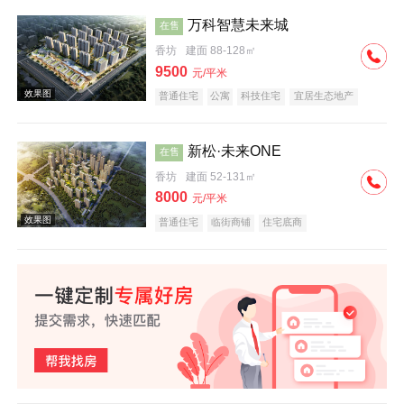
万科智慧未来城
在售
香坊
建面 88-128㎡
效果图
9500
元/平米
普通住宅
公寓
科技住宅
宜居生态地产
教育地产
名企盘
新松·未来ONE
在售
香坊
建面 52-131㎡
8000
元/平米
效果图
普通住宅
临街商铺
住宅底商
效果图