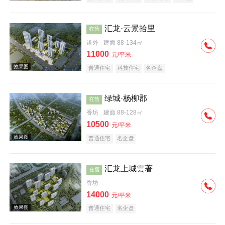
汇龙·云景拾里
在售
道外
建面 88-134㎡
11000
元/平米
普通住宅
科技住宅
名企盘
效果图
绿城·杨柳郡
在售
香坊
建面 88-128㎡
10500
元/平米
普通住宅
名企盘
汇龙上城雲著
在售
效果图
香坊
14000
元/平米
普通住宅
名企盘