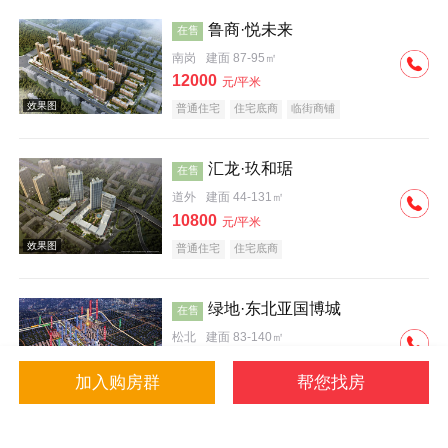
鲁商·悦未来
在售
南岗
建面 87-95㎡
12000
元/平米
普通住宅
住宅底商
临街商铺
效果图
汇龙·玖和琚
在售
道外
建面 44-131㎡
10800
元/平米
普通住宅
住宅底商
绿地·东北亚国博城
在售
松北
建面 83-140㎡
9600
元/平米
加入购房群
帮您找房
公寓
写字楼
普通住宅