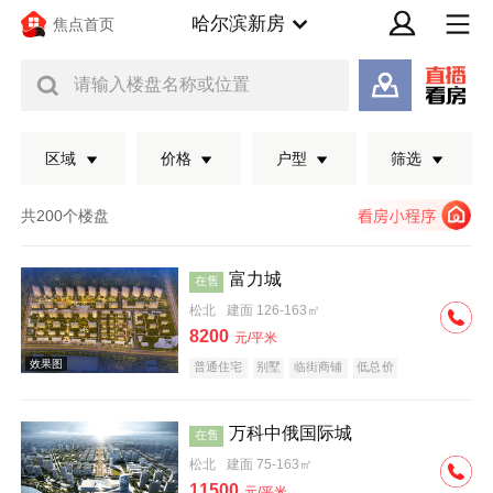
哈尔滨新房
焦点首页
请输入楼盘名称或位置
区域
价格
户型
筛选
共200个楼盘
富力城
在售
松北
建面 126-163㎡
8200
元/平米
普通住宅
别墅
临街商铺
低总价
万科中俄国际城
在售
效果图
松北
建面 75-163㎡
11500
元/平米