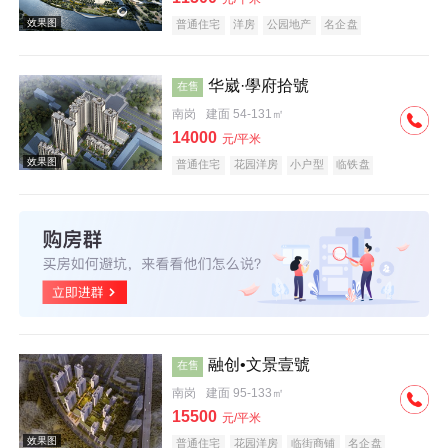
普通住宅
洋房
公园地产
名企盘
华崴·學府拾號
在售
南岗
建面 54-131㎡
效果图
14000
元/平米
普通住宅
花园洋房
小户型
临铁盘
效果图
融创•文景壹號
在售
南岗
建面 95-133㎡
15500
元/平米
普通住宅
花园洋房
临街商铺
名企盘