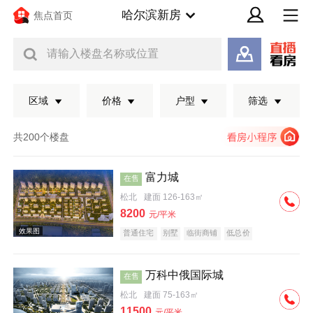
哈尔滨新房
焦点首页
请输入楼盘名称或位置
区域
价格
户型
筛选
共200个楼盘
富力城
在售
松北
建面 126-163㎡
8200
元/平米
普通住宅
别墅
临街商铺
低总价
万科中俄国际城
在售
效果图
松北
建面 75-163㎡
11500
元/平米