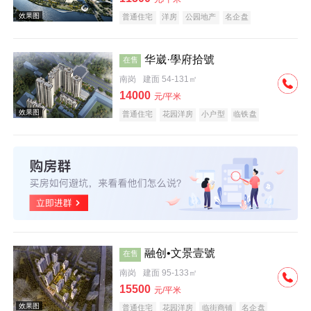
普通住宅
洋房
公园地产
名企盘
华崴·學府拾號
在售
南岗
建面 54-131㎡
效果图
14000
元/平米
普通住宅
花园洋房
小户型
临铁盘
效果图
融创•文景壹號
在售
南岗
建面 95-133㎡
15500
元/平米
普通住宅
花园洋房
临街商铺
名企盘