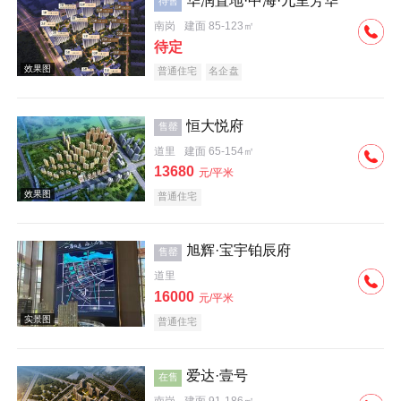
华润置地·中海·九里芳华
待售
南岗
建面 85-123㎡
效果图
待定
普通住宅
名企盘
恒大悦府
售罄
道里
建面 65-154㎡
13680
元/平米
效果图
普通住宅
旭辉·宝宇铂辰府
售罄
道里
16000
元/平米
普通住宅
效果图
爱达·壹号
在售