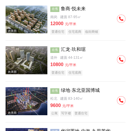
鲁商·悦未来
在售
南岗
建面 87-95㎡
12000
元/平米
普通住宅
住宅底商
临街商铺
效果图
汇龙·玖和琚
在售
道外
建面 44-131㎡
10800
元/平米
普通住宅
住宅底商
绿地·东北亚国博城
在售
松北
建面 83-140㎡
9600
元/平米
公寓
写字楼
普通住宅