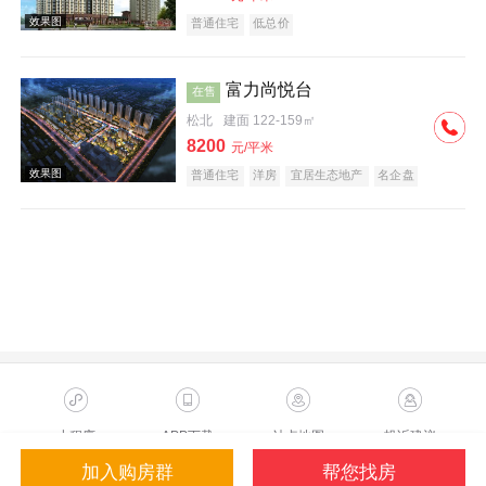
普通住宅
低总价
富力尚悦台
在售
松北
建面 122-159㎡
8200
元/平米
效果图
普通住宅
洋房
宜居生态地产
名企盘
临铁盘
效果图
小程序
APP下载
站点地图
投诉建议
加入购房群
帮您找房
Copyright ©2023 Sohu.com Inc.