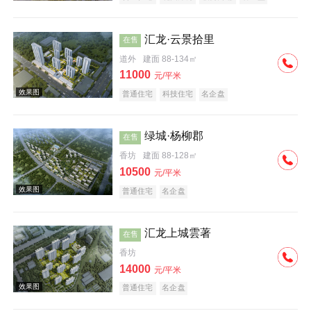
汇龙·云景拾里
在售
道外
建面 88-134㎡
11000
元/平米
普通住宅
科技住宅
名企盘
效果图
绿城·杨柳郡
在售
香坊
建面 88-128㎡
10500
元/平米
普通住宅
名企盘
汇龙上城雲著
在售
效果图
香坊
14000
元/平米
普通住宅
名企盘