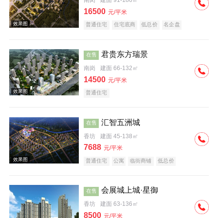
南岗
建面 91-186㎡
16500
元/平米
普通住宅
住宅底商
低总价
名企盘
效果图
君贵东方瑞景
在售
南岗
建面 66-132㎡
14500
元/平米
普通住宅
汇智五洲城
在售
效果图
香坊
建面 45-138㎡
7688
元/平米
普通住宅
公寓
临街商铺
低总价
会展城上城·星御
在售
香坊
建面 63-136㎡
实景图
8500
元/平米