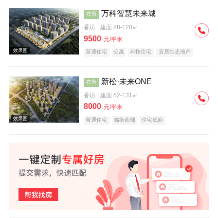
万科智慧未来城
在售
香坊
建面 88-128㎡
效果图
9500
元/平米
普通住宅
公寓
科技住宅
宜居生态地产
教育地产
名企盘
新松·未来ONE
在售
香坊
建面 52-131㎡
8000
元/平米
效果图
普通住宅
临街商铺
住宅底商
效果图