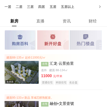
130-170万
170-200万
200万以上
一居
二居
三居
四居
五居
五居以上
新房
直播
资讯
财经
建面88-135㎡ 起价11000元/㎡
汇龙·云景拾里
在售
道外
建面 88-134㎡
11000
元/平米
普通住宅
科技住宅
名企盘
建面95-133㎡新品 享城芯醇熟配套。
融创•文景壹號
在售