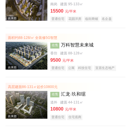
南岗
建面 95-133㎡
15500
元/平米
普通住宅
花园洋房
临街商铺
名企盘
面积约88-128/㎡ 全装修5G智慧
效果图
万科智慧未来城
在售
香坊
建面 88-128㎡
9500
元/平米
普通住宅
公寓
科技住宅
宜居生态地产
教育地产
名企盘
高层建面86-131㎡起价10800元
汇龙·玖和琚
在售
道外
建面 44-131㎡
效果图
10800
元/平米
普通住宅
住宅底商