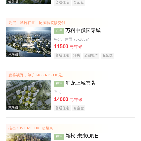
普通住宅
名企盘
效果图
高层，洋房在售，房源精装修交付
万科中俄国际城
在售
松北
建面 75-163㎡
11500
元/平米
普通住宅
洋房
公园地产
名企盘
宽幕视野，单价14000-15000元。
汇龙上城雲著
效果图
在售
香坊
14000
元/平米
普通住宅
名企盘
推出“GIVE ME FIVE超级购
新松·未来ONE
在售