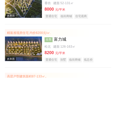
香坊
建面 52-131㎡
效果图
8000
元/平米
普通住宅
临街商铺
住宅底商
精装准现房住宅,均价8200元/㎡.
富力城
在售
松北
建面 126-163㎡
8200
元/平米
效果图
普通住宅
别墅
临街商铺
低总价
高层户型建筑面积87-133㎡。
鲁商·悦未来
在售
南岗
建面 87-95㎡
12000
元/平米
普通住宅
住宅底商
临街商铺
效果图