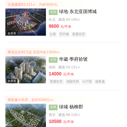
主推建面83-111㎡，均价9600元。
绿地·东北亚国博城
在售
松北
建面 83-140㎡
9600
元/平米
效果图
公寓
写字楼
普通住宅
两居总价85万起 高层均价13500/㎡
华崴·學府拾號
在售
南岗
建面 54-131㎡
14000
元/平米
普通住宅
花园洋房
小户型
临铁盘
效果图
精装修小高层，起价9288元/㎡。
绿城·杨柳郡
在售
香坊
建面 88-128㎡
10500
元/平米